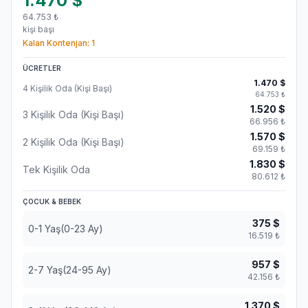
1.470
$
64.753
₺
kişi başı
Kalan Kontenjan:
1
ÜCRETLER
1.470
$
4 Kişilik Oda (Kişi Başı)
64.753
₺
1.520
$
3 Kişilik Oda (Kişi Başı)
66.956
₺
1.570
$
2 Kişilik Oda (Kişi Başı)
69.159
₺
1.830
$
Tek Kişilik Oda
80.612
₺
ÇOCUK & BEBEK
375
$
0-1 Yaş(0-23 Ay)
16.519
₺
957
$
2-7 Yaş(24-95 Ay)
42.156
₺
1.370
$