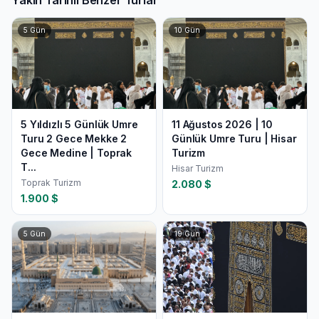
5
Gün
10
Gün
5 Yıldızlı 5 Günlük Umre
11 Ağustos 2026 | 10
Turu 2 Gece Mekke 2
Günlük Umre Turu | Hisar
Gece Medine | Toprak
Turizm
T...
Hisar Turizm
Toprak Turizm
2.080
$
1.900
$
5
Gün
19
Gün