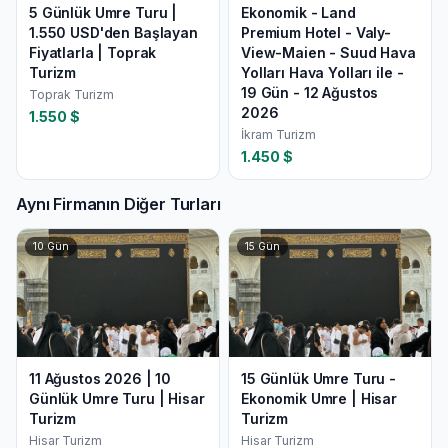
5 Günlük Umre Turu |
Ekonomik - Land
1.550 USD'den Başlayan
Premium Hotel - Valy-
Fiyatlarla | Toprak
View-Maien - Suud Hava
Turizm
Yolları Hava Yolları ile -
19 Gün - 12 Ağustos
Toprak Turizm
2026
1.550
$
İkram Turizm
1.450
$
Aynı Firmanın Diğer Turları
10
Gün
15
Gün
11 Ağustos 2026 | 10
15 Günlük Umre Turu -
Günlük Umre Turu | Hisar
Ekonomik Umre | Hisar
Turizm
Turizm
Hisar Turizm
Hisar Turizm