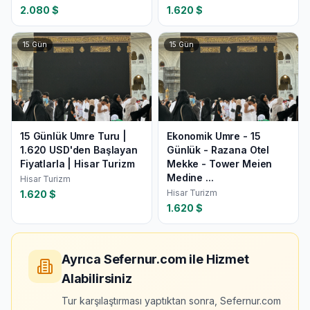
2.080
$
1.620
$
15
Gün
15
Gün
15 Günlük Umre Turu |
Ekonomik Umre - 15
1.620 USD'den Başlayan
Günlük - Razana Otel
Fiyatlarla | Hisar Turizm
Mekke - Tower Meien
Medine ...
Hisar Turizm
Hisar Turizm
1.620
$
1.620
$
Ayrıca Sefernur.com ile Hizmet
Alabilirsiniz
Tur karşılaştırması yaptıktan sonra, Sefernur.com