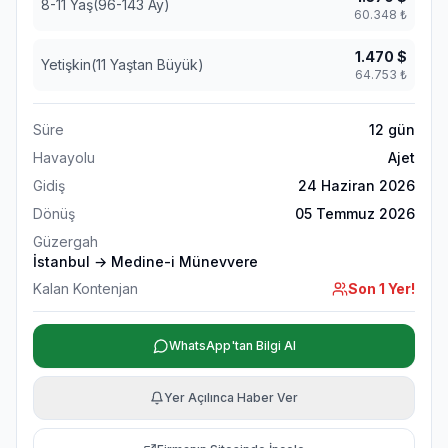
8-11 Yaş(96-143 Ay)
60.348
₺
1.470
$
Yetişkin(11 Yaştan Büyük)
64.753
₺
Süre
12
gün
Havayolu
Ajet
Gidiş
24 Haziran 2026
Dönüş
05 Temmuz 2026
Güzergah
İstanbul → Medine-i Münevvere
Kalan Kontenjan
Son 1 Yer!
WhatsApp'tan Bilgi Al
Yer Açılınca Haber Ver