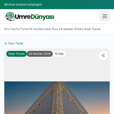
Umre turlarını karşılaştır!
Umre Turları 2026-2027 | 50+ Firma Karşılaştırması
12 Günlük Umre Turu 24 Haziran 2026 | Hisar Turizm
Ana Sayfa
Turlar
/
/
12 Günlük Umre Turu 24 Haziran 2026 | Hisar Turizm
Tüm Turlar
Hisar Turizm
24 Haziran 2026
12
Gün