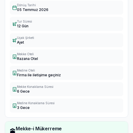
Dönüş Tarihi
05 Temmuz 2026
Tur Süresi
12 Gün
Uçak Şirketi
Ajet
Mekke Oteli
Razana Otel
Medine Oteli
Firma ile iletişime geçiniz
Mekke Konaklama Süresi
6 Gece
Medine Konaklama Süresi
3 Gece
Mekke-i Mükerreme
🕋