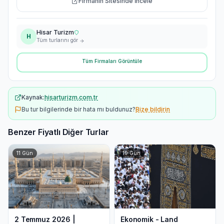
Firmanın Sitesinde İncele
Hisar Turizm
H
Tüm turlarını gör
Tüm Firmaları Görüntüle
Kaynak:
hisarturizm.com.tr
Bu tur bilgilerinde bir hata mı buldunuz?
Bize bildirin
Benzer Fiyatlı Diğer Turlar
11
Gün
19
Gün
2 Temmuz 2026 |
Ekonomik - Land