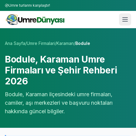
Umre turlarını karşılaştır!
Umre Tur Firmaları | TÜRSAB Onaylı 50+ Umre Tur Operat
Ana Sayfa
/
Umre Firmalari
/
Karaman
/
Bodule
Bodule
,
Karaman
Umre
Firmaları ve Şehir Rehberi
2026
Bodule
,
Karaman
ilçesindeki umre firmaları,
camiler, aşı merkezleri ve başvuru noktaları
hakkında güncel bilgiler.