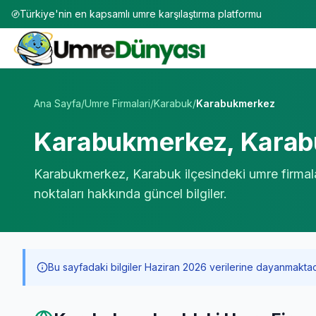
Türkiye'nin en kapsamlı umre karşılaştırma platformu
Umre Tur Firmaları | TÜRSAB Onaylı 50+ Umre Tur Operat
Ana Sayfa
/
Umre Firmalari
/
Karabuk
/
Karabukmerkez
Karabukmerkez
,
Karab
Karabukmerkez
,
Karabuk
ilçesindeki umre firmal
noktaları hakkında güncel bilgiler.
Bu sayfadaki bilgiler Haziran 2026 verilerine dayanmaktadır. 