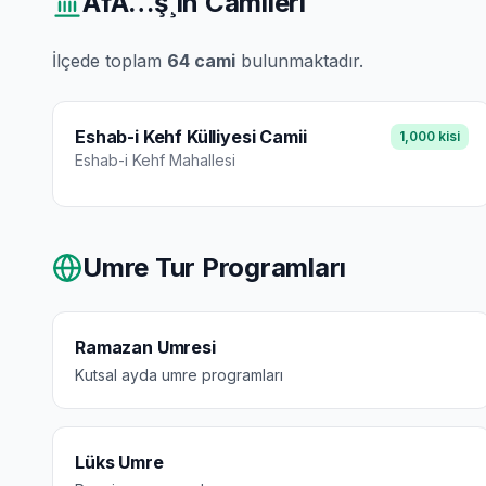
AfÃ…ş¸in
Camileri
İlçede toplam
64
cami
bulunmaktadır.
Eshab-i Kehf Külliyesi Camii
1,000
kisi
Eshab-i Kehf
Mahallesi
Umre Tur Programları
Ramazan Umresi
Kutsal ayda umre programları
Lüks Umre