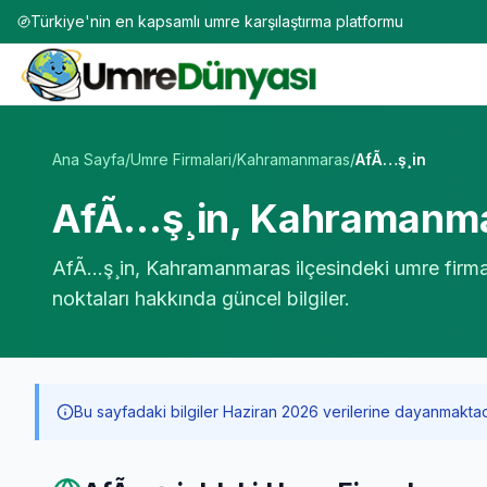
Türkiye'nin en kapsamlı umre karşılaştırma platformu
Umre Tur Firmaları | TÜRSAB Onaylı 50+ Umre Tur Operat
Ana Sayfa
/
Umre Firmalari
/
Kahramanmaras
/
AfÃ…ş¸in
AfÃ…ş¸in
,
Kahramanm
AfÃ…ş¸in
,
Kahramanmaras
ilçesindeki umre firma
noktaları hakkında güncel bilgiler.
Bu sayfadaki bilgiler Haziran 2026 verilerine dayanmaktadır. 