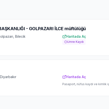
BAŞKANLIĞI - GOLPAZARI İLCE müftülüğü
lpazarı, Bilecik
Haritada Aç
Umre Kaydı
 Diyarbakır
Haritada Aç
Pasaport, nüfus kaydı ve kimlik i