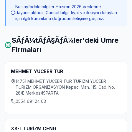
Bu sayfadaki bilgiler Haziran 2026 verilerine
dayanmaktadır. Güncel bilgi, fiyat ve iletişim detayları
için ilgili kurumlarla doğrudan iletişime geçiniz.
SÃƒÂ¼tÃƒÂ§ÃƒÂ¼ler
'deki Umre
Firmaları
MEHMET YUCEER TUR
14751 MEHMET YUCEER TUR TURİZM YUCEER
TURİZM ORGANIZASYON Kepeci Mah. 115. Cad. No.
28/E Merkez/ISPARTA
0554 691 24 03
XK-L TURİZM CENG