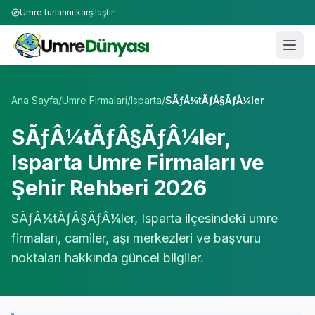
Umre turlarını karşılaştır!
Umre Tur Firmaları | TÜRSAB Onaylı 50+ Umre Tur Operat
Ana Sayfa
/
Umre Firmalari
/
Isparta
/
SÃƒÂ¼tÃƒÂ§ÃƒÂ¼ler
SÃƒÂ¼tÃƒÂ§ÃƒÂ¼ler
,
Isparta
Umre Firmaları ve
Şehir Rehberi 2026
SÃƒÂ¼tÃƒÂ§ÃƒÂ¼ler
,
Isparta
ilçesindeki umre
firmaları, camiler, aşı merkezleri ve başvuru
noktaları hakkında güncel bilgiler.