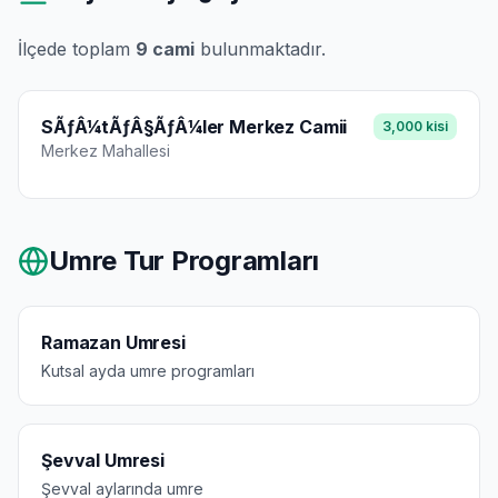
İlçede toplam
9
cami
bulunmaktadır.
SÃƒÂ¼tÃƒÂ§ÃƒÂ¼ler Merkez Camii
3,000
kisi
Merkez
Mahallesi
Umre Tur Programları
Ramazan Umresi
Kutsal ayda umre programları
Şevval Umresi
Şevval aylarında umre