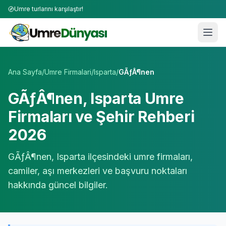
Umre turlarını karşılaştır!
Umre Tur Firmaları | TÜRSAB Onaylı 50+ Umre Tur Operat
Ana Sayfa
/
Umre Firmalari
/
Isparta
/
GÃƒÂ¶nen
GÃƒÂ¶nen
,
Isparta
Umre
Firmaları ve Şehir Rehberi
2026
GÃƒÂ¶nen
,
Isparta
ilçesindeki umre firmaları,
camiler, aşı merkezleri ve başvuru noktaları
hakkında güncel bilgiler.