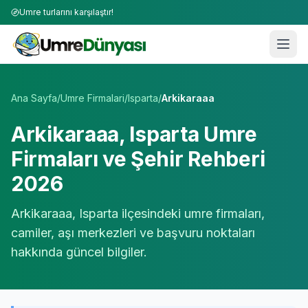
Umre turlarını karşılaştır!
Umre Tur Firmaları | TÜRSAB Onaylı 50+ Umre Tur Operat
Ana Sayfa
/
Umre Firmalari
/
Isparta
/
Arkikaraaa
Arkikaraaa
,
Isparta
Umre
Firmaları ve Şehir Rehberi
2026
Arkikaraaa
,
Isparta
ilçesindeki umre firmaları,
camiler, aşı merkezleri ve başvuru noktaları
hakkında güncel bilgiler.