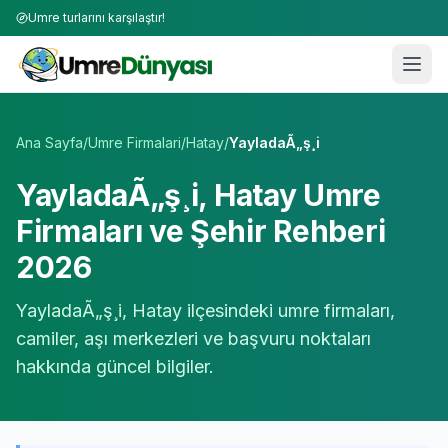
Umre turlarını karşılaştır!
Umre Tur Firmaları | TÜRSAB Onaylı 50+ Umre Tur Operat
Ana Sayfa
/
Umre Firmalari
/
Hatay
/
YayladaÃ„ş¸i
YayladaÃ„ş¸i
,
Hatay
Umre
Firmaları ve Şehir Rehberi
2026
YayladaÃ„ş¸i
,
Hatay
ilçesindeki umre firmaları,
camiler, aşı merkezleri ve başvuru noktaları
hakkında güncel bilgiler.