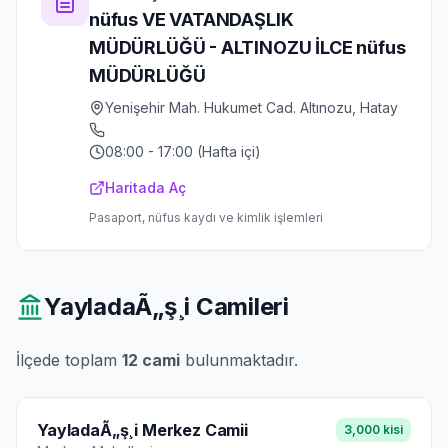
nüfus VE VATANDAŞLIK
MÜDÜRLÜĞÜ - ALTINOZU İLCE nüfus
MÜDÜRLÜĞÜ
Yenişehir Mah. Hukumet Cad. Altınozu, Hatay
08:00 - 17:00 (Hafta içi)
Haritada Aç
Pasaport, nüfus kaydı ve kimlik işlemleri
YayladaÃ„ş¸i
Camileri
İlçede toplam
12
cami
bulunmaktadır.
YayladaÃ„ş¸i Merkez Camii
3,000
kisi