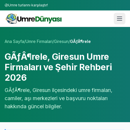
Umre turlarını karşılaştır!
Umre Tur Firmaları | TÜRSAB Onaylı 50+ Umre Tur Operat
Ana Sayfa
/
Umre Firmalari
/
Giresun
/
GÃƒÂ¶rele
GÃƒÂ¶rele
,
Giresun
Umre
Firmaları ve Şehir Rehberi
2026
GÃƒÂ¶rele
,
Giresun
ilçesindeki umre firmaları,
camiler, aşı merkezleri ve başvuru noktaları
hakkında güncel bilgiler.