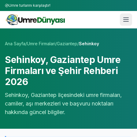
Umre turlarını karşılaştır!
Umre Tur Firmaları | TÜRSAB Onaylı 50+ Umre Tur Operat
Ana Sayfa
/
Umre Firmalari
/
Gaziantep
/
Sehinkoy
Sehinkoy
,
Gaziantep
Umre
Firmaları ve Şehir Rehberi
2026
Sehinkoy
,
Gaziantep
ilçesindeki umre firmaları,
camiler, aşı merkezleri ve başvuru noktaları
hakkında güncel bilgiler.