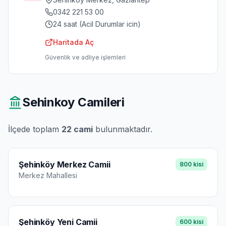
0342 221 53 00
24 saat (Acil Durumlar icin)
Haritada Aç
Güvenlik ve adliye işlemleri
Sehinkoy
Camileri
İlçede toplam
22
cami
bulunmaktadır.
Şehinköy Merkez Camii
800
kisi
Merkez
Mahallesi
Şehinköy Yeni Camii
600
kisi