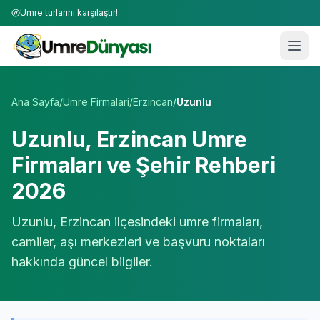
Umre turlarını karşılaştır!
Umre Tur Firmaları | TÜRSAB Onaylı 50+ Umre Tur Operat
Ana Sayfa
/
Umre Firmalari
/
Erzincan
/
Uzunlu
Uzunlu
,
Erzincan
Umre
Firmaları ve Şehir Rehberi
2026
Uzunlu
,
Erzincan
ilçesindeki umre firmaları,
camiler, aşı merkezleri ve başvuru noktaları
hakkında güncel bilgiler.