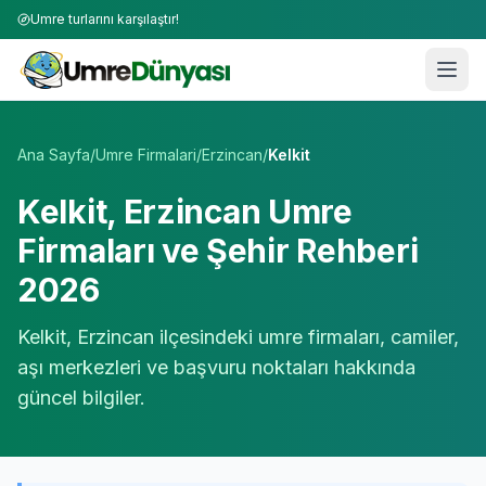
Umre turlarını karşılaştır!
Umre Tur Firmaları | TÜRSAB Onaylı 50+ Umre Tur Operat
Ana Sayfa
/
Umre Firmalari
/
Erzincan
/
Kelkit
Kelkit
,
Erzincan
Umre
Firmaları ve Şehir Rehberi
2026
Kelkit
,
Erzincan
ilçesindeki umre firmaları, camiler,
aşı merkezleri ve başvuru noktaları hakkında
güncel bilgiler.