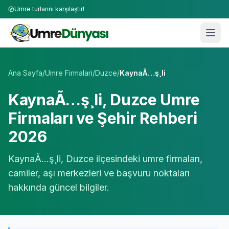
Umre turlarını karşılaştır!
Umre Tur Firmaları | TÜRSAB Onaylı 50+ Umre Tur Operat
Ana Sayfa
/
Umre Firmalari
/
Duzce
/
KaynaÃ…ş¸li
KaynaÃ…ş¸li
,
Duzce
Umre
Firmaları ve Şehir Rehberi
2026
KaynaÃ…ş¸li
,
Duzce
ilçesindeki umre firmaları,
camiler, aşı merkezleri ve başvuru noktaları
hakkında güncel bilgiler.