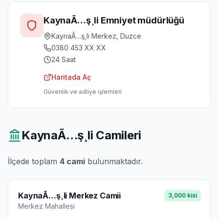
KaynaÃ…ş¸li Emniyet müdürlüğü
KaynaÃ…ş¸li Merkez, Duzce
0380 453 XX XX
24 Saat
Haritada Aç
Güvenlik ve adliye işlemleri
KaynaÃ…ş¸li
Camileri
İlçede toplam
4
cami
bulunmaktadır.
KaynaÃ…ş¸li Merkez Camii
3,000
kisi
Merkez
Mahallesi