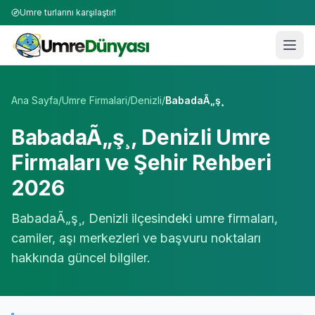
Umre turlarını karşılaştır!
Umre Tur Firmaları | TÜRSAB Onaylı 50+ Umre Tur Operat
Ana Sayfa
/
Umre Firmalari
/
Denizli
/
BabadaÃ„ş¸
BabadaÃ„ş¸
,
Denizli
Umre
Firmaları ve Şehir Rehberi
2026
BabadaÃ„ş¸
,
Denizli
ilçesindeki umre firmaları,
camiler, aşı merkezleri ve başvuru noktaları
hakkında güncel bilgiler.