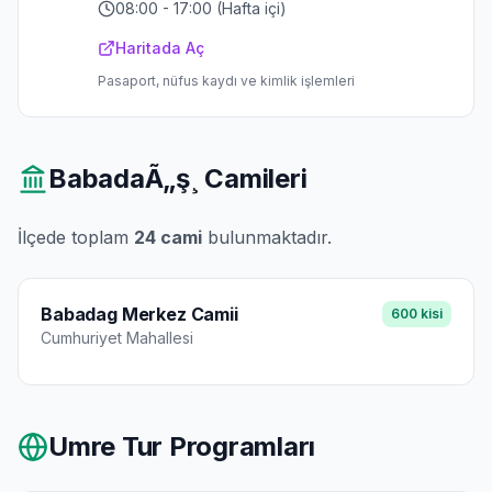
08:00 - 17:00 (Hafta içi)
Haritada Aç
Pasaport, nüfus kaydı ve kimlik işlemleri
BabadaÃ„ş¸
Camileri
İlçede toplam
24
cami
bulunmaktadır.
Babadag Merkez Camii
600
kisi
Cumhuriyet
Mahallesi
Umre Tur Programları