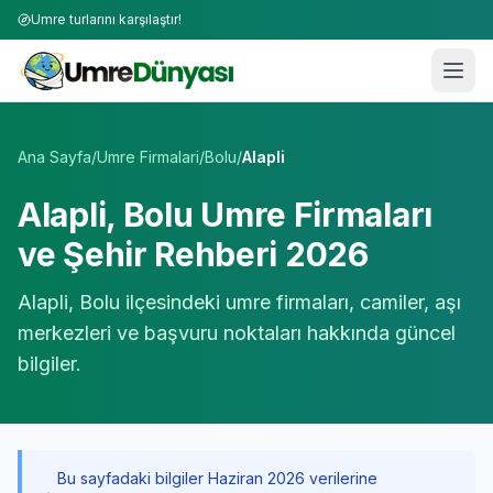
Umre turlarını karşılaştır!
Umre Tur Firmaları | TÜRSAB Onaylı 50+ Umre Tur Operat
Ana Sayfa
/
Umre Firmalari
/
Bolu
/
Alapli
Alapli
,
Bolu
Umre Firmaları
ve Şehir Rehberi 2026
Alapli
,
Bolu
ilçesindeki umre firmaları, camiler, aşı
merkezleri ve başvuru noktaları hakkında güncel
bilgiler.
Bu sayfadaki bilgiler Haziran 2026 verilerine