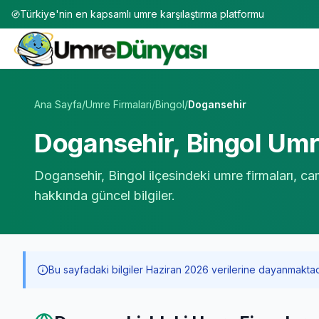
Türkiye'nin en kapsamlı umre karşılaştırma platformu
Umre Tur Firmaları | TÜRSAB Onaylı 50+ Umre Tur Operat
Ana Sayfa
/
Umre Firmalari
/
Bingol
/
Dogansehir
Dogansehir
,
Bingol
Umre
Dogansehir
,
Bingol
ilçesindeki umre firmaları, ca
hakkında güncel bilgiler.
Bu sayfadaki bilgiler Haziran 2026 verilerine dayanmaktadır. 