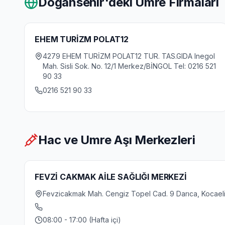
Dogansehir
'deki Umre Firmaları
EHEM TURİZM POLAT12
4279 EHEM TURİZM POLAT12 TUR. TAS.GIDA Inegol
Mah. Sisli Sok. No. 12/1 Merkez/BİNGOL Tel: 0216 521
90 33
0216 521 90 33
Hac ve Umre Aşı Merkezleri
FEVZİ CAKMAK AİLE SAĞLIĞI MERKEZİ
Fevzicakmak Mah. Cengiz Topel Cad. 9 Darıca, Kocael
08:00 - 17:00 (Hafta içi)