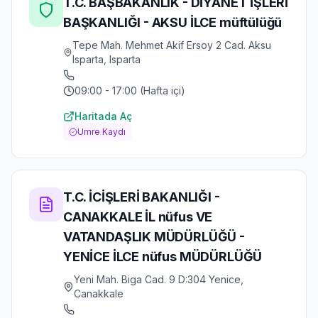
T.C. BAŞBAKANLIK - DİYANET İŞLERİ
BAŞKANLIĞI - AKSU İLCE müftülüğü
Tepe Mah. Mehmet Akif Ersoy 2 Cad. Aksu
Isparta, Isparta
09:00 - 17:00 (Hafta içi)
Haritada Aç
Umre Kaydı
T.C. İCİŞLERİ BAKANLIĞI -
CANAKKALE İL nüfus VE
VATANDAŞLIK MÜDÜRLÜĞÜ -
YENİCE İLCE nüfus MÜDÜRLÜĞÜ
Yeni Mah. Biga Cad. 9 D:304 Yenice,
Canakkale