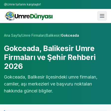
Umre turlarını karşılaştır!
Umre Tur Firmaları | TÜRSAB Onaylı 50+ Umre Tur Operat
Ana Sayfa
/
Umre Firmalari
/
Balikesir
/
Gokceada
Gokceada
,
Balikesir
Umre
Firmaları ve Şehir Rehberi
2026
Gokceada
,
Balikesir
ilçesindeki umre firmaları,
camiler, aşı merkezleri ve başvuru noktaları
hakkında güncel bilgiler.