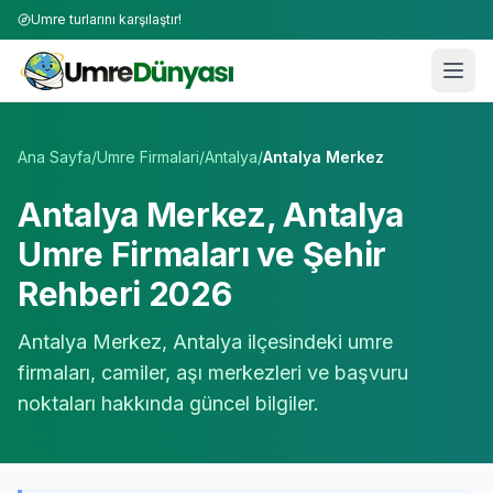
Umre turlarını karşılaştır!
Umre Tur Firmaları | TÜRSAB Onaylı 50+ Umre Tur Operat
Ana Sayfa
/
Umre Firmalari
/
Antalya
/
Antalya Merkez
Antalya Merkez
,
Antalya
Umre Firmaları ve Şehir
Rehberi 2026
Antalya Merkez
,
Antalya
ilçesindeki umre
firmaları, camiler, aşı merkezleri ve başvuru
noktaları hakkında güncel bilgiler.