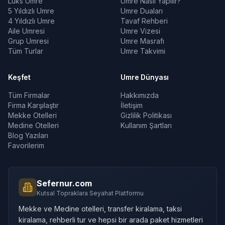
Lüks Umre
Umre Nasıl Yapılır?
5 Yıldızlı Umre
Umre Duaları
4 Yıldızlı Umre
Tavaf Rehberi
Aile Umresi
Umre Vizesi
Grup Umresi
Umre Masrafı
Tüm Turlar
Umre Takvimi
Keşfet
Umre Dünyası
Tüm Firmalar
Hakkımızda
Firma Karşılaştır
İletişim
Mekke Otelleri
Gizlilik Politikası
Medine Otelleri
Kullanım Şartları
Blog Yazıları
Favorilerim
Sefernur.com
Kutsal Topraklara Seyahat Platformu
Mekke ve Medine otelleri, transfer kiralama, taksi
kiralama, rehberli tur ve hepsi bir arada paket hizmetleri