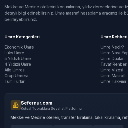
Mekke ve Medine otellerini konumlarına, yıldız derecelerine ve fiya
detaylı bilgi edinebilirsiniz. Umre masrafı hesaplama aracımız ile bü
belirleyebilirsiniz.
Umre Kategorileri
Umre Rehberi
Ekonomik Umre
Umre Nedir?
Lüks Umre
Umre Nasıl Yapı
5 Yıldızlı Umre
Umre Duaları
4 Yıldızlı Umre
Tavaf Rehberi
Aile Umresi
Umre Vizesi
Grup Umresi
Umre Masrafı
Tüm Turlar
Umre Takvimi
Sefernur.com
Kutsal Topraklara Seyahat Platformu
Mekke ve Medine otelleri, transfer kiralama, taksi kiralama, reh