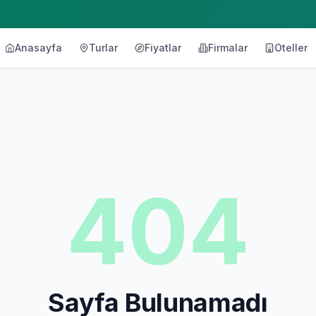
Anasayfa
Turlar
Fiyatlar
Firmalar
Oteller
404
Sayfa Bulunamadı