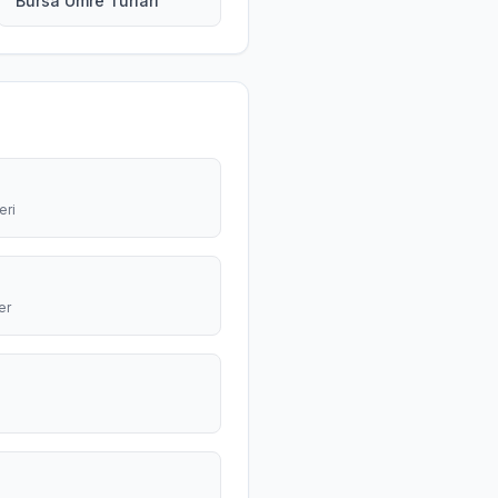
Bursa Umre Turları
eri
er