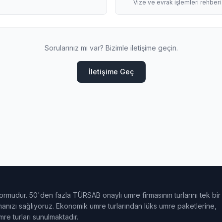
Vize ve evrak işlemleri rehberi
Sorularınız mı var? Bizimle iletişime geçin.
İletişime Geç
ormudur. 50'den fazla TÜRSAB onaylı umre firmasının turlarını tek bir
ulmanızı sağlıyoruz. Ekonomik umre turlarından lüks umre paketlerine,
e turları sunulmaktadır.