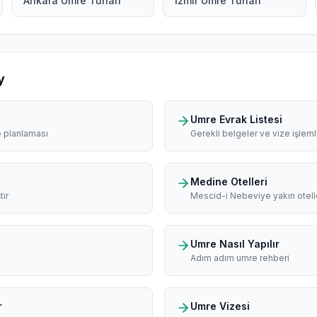
Ankara Umre Turları
İzmir Umre Turları
y
Umre Evrak Listesi
e planlaması
Gerekli belgeler ve vize işleml
Medine Otelleri
tır
Mescid-i Nebeviye yakın otell
Umre Nasıl Yapılır
Adım adım umre rehberi
r
Umre Vizesi