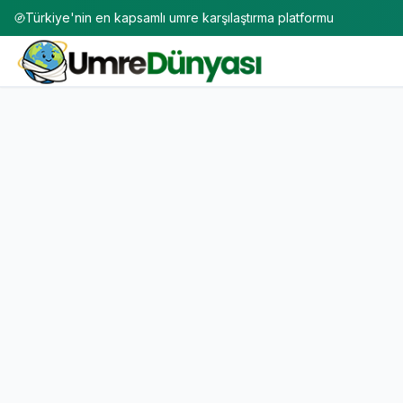
Türkiye'nin en kapsamlı umre karşılaştırma platformu