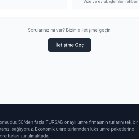
Vize ve evrak işlemleri rehberi
Sorularınız mı var? Bizimle iletişime geçin.
İletişime Geç
ormudur. 50'den fazla TÜRSAB onaylı umre firmasının turlarını tek bir
ulmanızı sağlıyoruz. Ekonomik umre turlarından lüks umre paketlerine,
e turları sunulmaktadır.