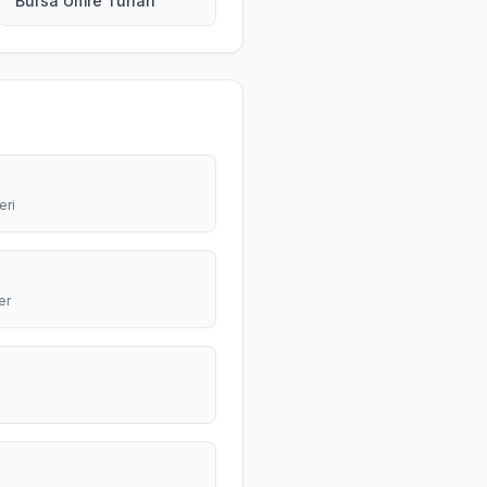
Bursa Umre Turları
eri
er