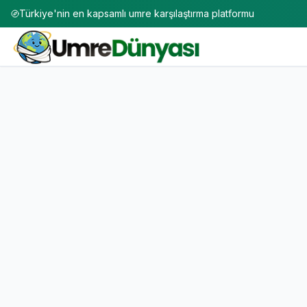
Türkiye'nin en kapsamlı umre karşılaştırma platformu