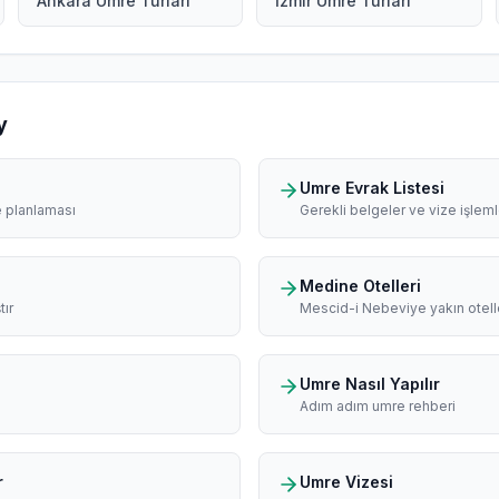
Ankara Umre Turları
İzmir Umre Turları
y
Umre Evrak Listesi
e planlaması
Gerekli belgeler ve vize işleml
Medine Otelleri
tır
Mescid-i Nebeviye yakın otell
Umre Nasıl Yapılır
Adım adım umre rehberi
r
Umre Vizesi