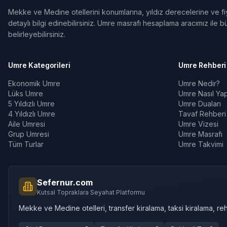
Mekke ve Medine otellerini konumlarına, yıldız derecelerine ve fiya
detaylı bilgi edinebilirsiniz. Umre masrafı hesaplama aracımız ile bü
belirleyebilirsiniz.
Umre Kategorileri
Umre Rehberi
Ekonomik Umre
Umre Nedir?
Lüks Umre
Umre Nasıl Yapı
5 Yıldızlı Umre
Umre Duaları
4 Yıldızlı Umre
Tavaf Rehberi
Aile Umresi
Umre Vizesi
Grup Umresi
Umre Masrafı
Tüm Turlar
Umre Takvimi
Sefernur.com
Kutsal Topraklara Seyahat Platformu
Mekke ve Medine otelleri, transfer kiralama, taksi kiralama, reh