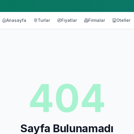
Anasayfa
Turlar
Fiyatlar
Firmalar
Oteller
404
Sayfa Bulunamadı