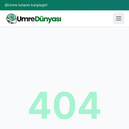
Umre turlarını karşılaştır!
404