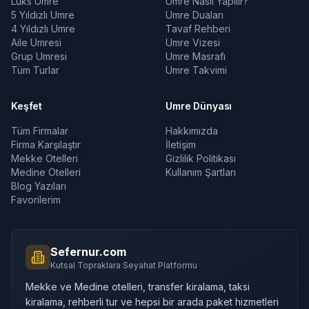
Lüks Umre
Umre Nasıl Yapılır?
5 Yıldızlı Umre
Umre Duaları
4 Yıldızlı Umre
Tavaf Rehberi
Aile Umresi
Umre Vizesi
Grup Umresi
Umre Masrafı
Tüm Turlar
Umre Takvimi
Keşfet
Umre Dünyası
Tüm Firmalar
Hakkımızda
Firma Karşılaştır
İletişim
Mekke Otelleri
Gizlilik Politikası
Medine Otelleri
Kullanım Şartları
Blog Yazıları
Favorilerim
Sefernur.com
Kutsal Topraklara Seyahat Platformu
Mekke ve Medine otelleri, transfer kiralama, taksi
kiralama, rehberli tur ve hepsi bir arada paket hizmetleri