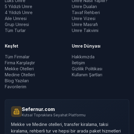
Lüks Umre
Umre Nasıl Yapılır?
5 Yıldızlı Umre
Umre Duaları
4 Yıldızlı Umre
Tavaf Rehberi
Aile Umresi
Umre Vizesi
Grup Umresi
Umre Masrafı
Tüm Turlar
Umre Takvimi
Keşfet
Umre Dünyası
Tüm Firmalar
Hakkımızda
Firma Karşılaştır
İletişim
Mekke Otelleri
Gizlilik Politikası
Medine Otelleri
Kullanım Şartları
Blog Yazıları
Favorilerim
Sefernur.com
Kutsal Topraklara Seyahat Platformu
Mekke ve Medine otelleri, transfer kiralama, taksi
kiralama, rehberli tur ve hepsi bir arada paket hizmetleri