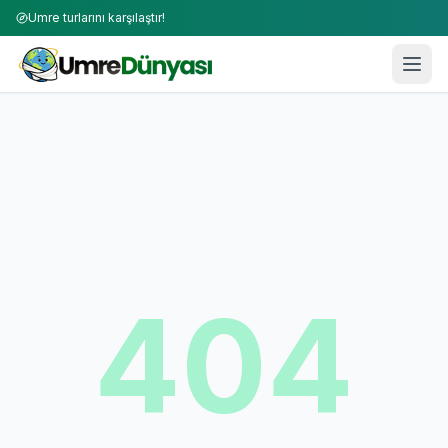
Umre turlarını karşılaştır!
404