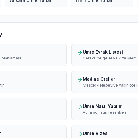
Ankara Umre Turları
İzmir Umre Turları
y
Umre Evrak Listesi
e planlaması
Gerekli belgeler ve vize işleml
Medine Otelleri
tır
Mescid-i Nebeviye yakın otell
Umre Nasıl Yapılır
Adım adım umre rehberi
r
Umre Vizesi