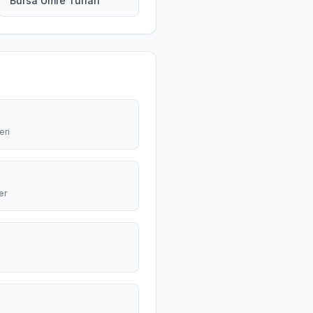
Bursa Umre Turları
eri
er