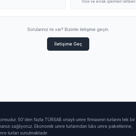
Vize ve evrak işlemleri rehberi
Sorularınız mı var? Bizimle iletişime geçin.
İletişime Geç
ormudur. 50'den fazla TÜRSAB onaylı umre firmasının turlarını tek bir
ulmanızı sağlıyoruz. Ekonomik umre turlarından lüks umre paketlerine,
e turları sunulmaktadır.