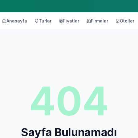
Anasayfa
Turlar
Fiyatlar
Firmalar
Oteller
404
Sayfa Bulunamadı