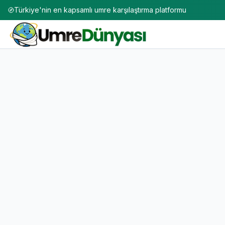
Türkiye'nin en kapsamlı umre karşılaştırma platformu