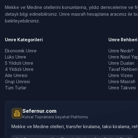
Mekke ve Medine otellerini konumlarına, yıldız derecelerine ve fiya
detaylı bilgi edinebilirsiniz. Umre masrafı hesaplama aracımız ile bü
belirleyebilirsiniz.
Umre Kategorileri
Umre Rehberi
Ekonomik Umre
Umre Nedir?
Lüks Umre
Umre Nasıl Yapı
5 Yıldızlı Umre
Umre Duaları
4 Yıldızlı Umre
Tavaf Rehberi
Aile Umresi
Umre Vizesi
Grup Umresi
Umre Masrafı
Tüm Turlar
Umre Takvimi
Sefernur.com
Kutsal Topraklara Seyahat Platformu
Mekke ve Medine otelleri, transfer kiralama, taksi kiralama, reh