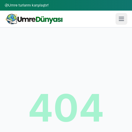
Umre turlarını karşılaştır!
404