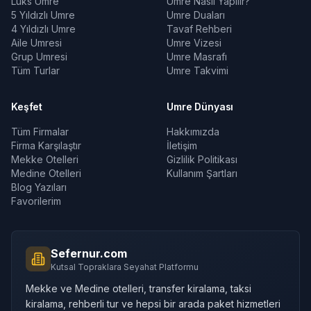
Lüks Umre
Umre Nasıl Yapılır?
5 Yıldızlı Umre
Umre Duaları
4 Yıldızlı Umre
Tavaf Rehberi
Aile Umresi
Umre Vizesi
Grup Umresi
Umre Masrafı
Tüm Turlar
Umre Takvimi
Keşfet
Umre Dünyası
Tüm Firmalar
Hakkımızda
Firma Karşılaştır
İletişim
Mekke Otelleri
Gizlilik Politikası
Medine Otelleri
Kullanım Şartları
Blog Yazıları
Favorilerim
Sefernur.com
Kutsal Topraklara Seyahat Platformu
Mekke ve Medine otelleri, transfer kiralama, taksi
kiralama, rehberli tur ve hepsi bir arada paket hizmetleri