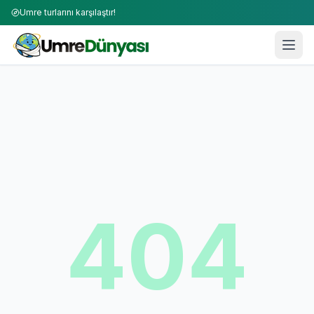
Umre turlarını karşılaştır!
404