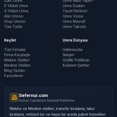
Lüks Umre
Umre Nasıl Yapılır?
5 Yıldızlı Umre
Umre Duaları
4 Yıldızlı Umre
Tavaf Rehberi
Aile Umresi
Umre Vizesi
Grup Umresi
Umre Masrafı
Tüm Turlar
Umre Takvimi
Keşfet
Umre Dünyası
Tüm Firmalar
Hakkımızda
Firma Karşılaştır
İletişim
Mekke Otelleri
Gizlilik Politikası
Medine Otelleri
Kullanım Şartları
Blog Yazıları
Favorilerim
Sefernur.com
Kutsal Topraklara Seyahat Platformu
Mekke ve Medine otelleri, transfer kiralama, taksi
kiralama, rehberli tur ve hepsi bir arada paket hizmetleri