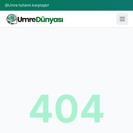
Umre turlarını karşılaştır!
404