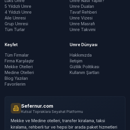
Lüks Umre
Umre Nasıl Yapılır?
5 Yıldızlı Umre
Umre Duaları
4 Yıldızlı Umre
Tavaf Rehberi
Aile Umresi
Umre Vizesi
Grup Umresi
Umre Masrafı
Tüm Turlar
Umre Takvimi
Keşfet
Umre Dünyası
Tüm Firmalar
Hakkımızda
Firma Karşılaştır
İletişim
Mekke Otelleri
Gizlilik Politikası
Medine Otelleri
Kullanım Şartları
Blog Yazıları
Favorilerim
Sefernur.com
Kutsal Topraklara Seyahat Platformu
Mekke ve Medine otelleri, transfer kiralama, taksi
kiralama, rehberli tur ve hepsi bir arada paket hizmetleri