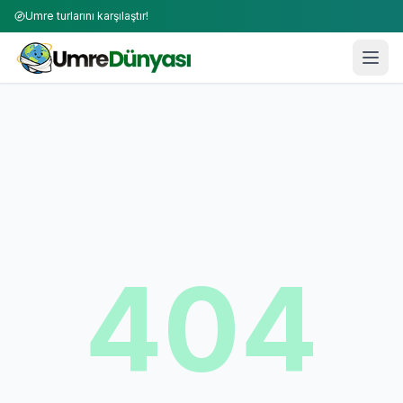
Umre turlarını karşılaştır!
404