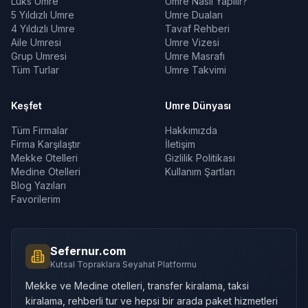
Lüks Umre
Umre Nasıl Yapılır?
5 Yıldızlı Umre
Umre Duaları
4 Yıldızlı Umre
Tavaf Rehberi
Aile Umresi
Umre Vizesi
Grup Umresi
Umre Masrafı
Tüm Turlar
Umre Takvimi
Keşfet
Umre Dünyası
Tüm Firmalar
Hakkımızda
Firma Karşılaştır
İletişim
Mekke Otelleri
Gizlilik Politikası
Medine Otelleri
Kullanım Şartları
Blog Yazıları
Favorilerim
Sefernur.com
Kutsal Topraklara Seyahat Platformu
Mekke ve Medine otelleri, transfer kiralama, taksi
kiralama, rehberli tur ve hepsi bir arada paket hizmetleri