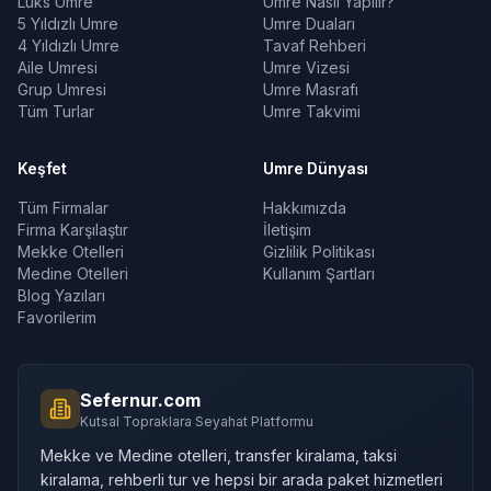
Lüks Umre
Umre Nasıl Yapılır?
5 Yıldızlı Umre
Umre Duaları
4 Yıldızlı Umre
Tavaf Rehberi
Aile Umresi
Umre Vizesi
Grup Umresi
Umre Masrafı
Tüm Turlar
Umre Takvimi
Keşfet
Umre Dünyası
Tüm Firmalar
Hakkımızda
Firma Karşılaştır
İletişim
Mekke Otelleri
Gizlilik Politikası
Medine Otelleri
Kullanım Şartları
Blog Yazıları
Favorilerim
Sefernur.com
Kutsal Topraklara Seyahat Platformu
Mekke ve Medine otelleri, transfer kiralama, taksi
kiralama, rehberli tur ve hepsi bir arada paket hizmetleri