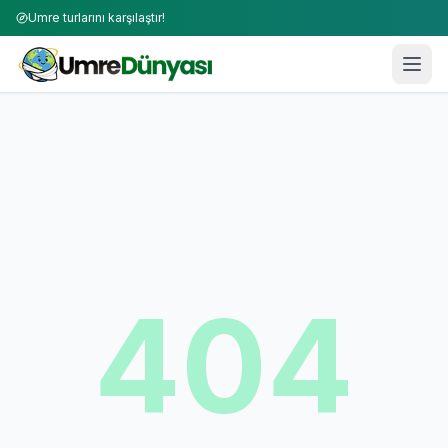
Umre turlarını karşılaştır!
404