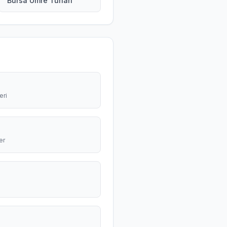
Bursa Umre Turları
eri
er