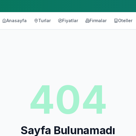
Anasayfa
Turlar
Fiyatlar
Firmalar
Oteller
404
Sayfa Bulunamadı