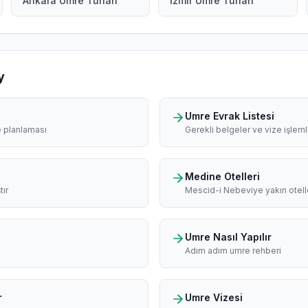
Ankara Umre Turları
İzmir Umre Turları
y
Umre Evrak Listesi
e planlaması
Gerekli belgeler ve vize işleml
Medine Otelleri
tır
Mescid-i Nebeviye yakın otell
Umre Nasıl Yapılır
Adım adım umre rehberi
r
Umre Vizesi