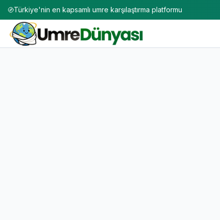
Türkiye'nin en kapsamlı umre karşılaştırma platformu