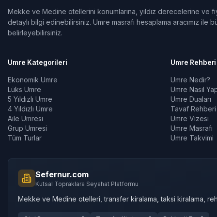
Mekke ve Medine otellerini konumlarına, yıldız derecelerine ve fiya
detaylı bilgi edinebilirsiniz. Umre masrafı hesaplama aracımız ile bü
belirleyebilirsiniz.
Umre Kategorileri
Umre Rehberi
Ekonomik Umre
Umre Nedir?
Lüks Umre
Umre Nasıl Yapı
5 Yıldızlı Umre
Umre Duaları
4 Yıldızlı Umre
Tavaf Rehberi
Aile Umresi
Umre Vizesi
Grup Umresi
Umre Masrafı
Tüm Turlar
Umre Takvimi
Sefernur.com
Kutsal Topraklara Seyahat Platformu
Mekke ve Medine otelleri, transfer kiralama, taksi kiralama, reh