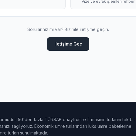
Vize ve evrak işlemleri rehberi
Sorularınız mı var? Bizimle iletişime geçin.
İletişime Geç
ormudur. 50'den fazla TÜRSAB onaylı umre firmasının turlarını tek bir
ulmanızı sağlıyoruz. Ekonomik umre turlarından lüks umre paketlerine,
e turları sunulmaktadır.