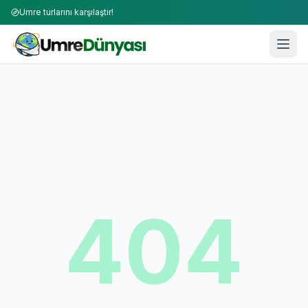
Umre turlarını karşılaştır!
404