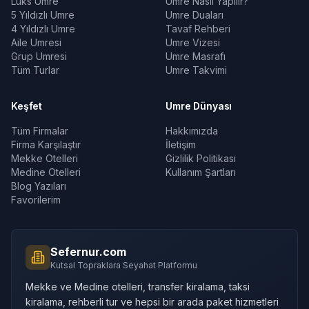
Lüks Umre
Umre Nasıl Yapılır?
5 Yıldızlı Umre
Umre Duaları
4 Yıldızlı Umre
Tavaf Rehberi
Aile Umresi
Umre Vizesi
Grup Umresi
Umre Masrafı
Tüm Turlar
Umre Takvimi
Keşfet
Umre Dünyası
Tüm Firmalar
Hakkımızda
Firma Karşılaştır
İletişim
Mekke Otelleri
Gizlilik Politikası
Medine Otelleri
Kullanım Şartları
Blog Yazıları
Favorilerim
Sefernur.com
Kutsal Topraklara Seyahat Platformu
Mekke ve Medine otelleri, transfer kiralama, taksi
kiralama, rehberli tur ve hepsi bir arada paket hizmetleri