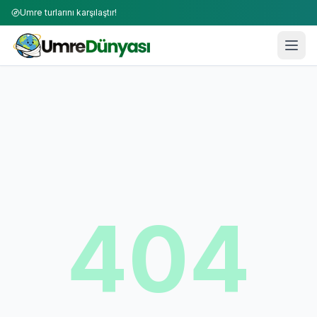
Umre turlarını karşılaştır!
404