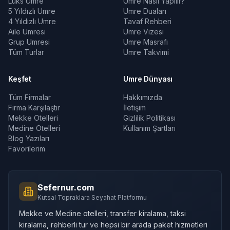
Lüks Umre
Umre Nasıl Yapılır?
5 Yıldızlı Umre
Umre Duaları
4 Yıldızlı Umre
Tavaf Rehberi
Aile Umresi
Umre Vizesi
Grup Umresi
Umre Masrafı
Tüm Turlar
Umre Takvimi
Keşfet
Umre Dünyası
Tüm Firmalar
Hakkımızda
Firma Karşılaştır
İletişim
Mekke Otelleri
Gizlilik Politikası
Medine Otelleri
Kullanım Şartları
Blog Yazıları
Favorilerim
Sefernur.com
Kutsal Topraklara Seyahat Platformu
Mekke ve Medine otelleri, transfer kiralama, taksi
kiralama, rehberli tur ve hepsi bir arada paket hizmetleri