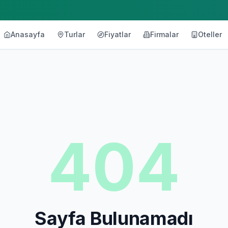
Anasayfa
Turlar
Fiyatlar
Firmalar
Oteller
404
Sayfa Bulunamadı