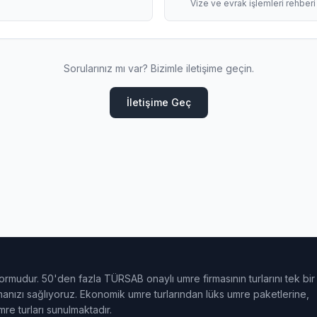
Vize ve evrak işlemleri rehberi
Sorularınız mı var? Bizimle iletişime geçin.
İletişime Geç
ormudur. 50'den fazla TÜRSAB onaylı umre firmasının turlarını tek bir
ulmanızı sağlıyoruz. Ekonomik umre turlarından lüks umre paketlerine,
e turları sunulmaktadır.