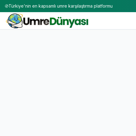
Türkiye'nin en kapsamlı umre karşılaştırma platformu