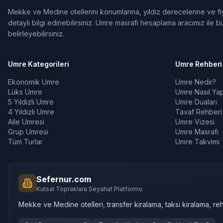
Mekke ve Medine otellerini konumlarına, yıldız derecelerine ve fiya
detaylı bilgi edinebilirsiniz. Umre masrafı hesaplama aracımız ile bü
belirleyebilirsiniz.
Umre Kategorileri
Umre Rehberi
Ekonomik Umre
Umre Nedir?
Lüks Umre
Umre Nasıl Yapı
5 Yıldızlı Umre
Umre Duaları
4 Yıldızlı Umre
Tavaf Rehberi
Aile Umresi
Umre Vizesi
Grup Umresi
Umre Masrafı
Tüm Turlar
Umre Takvimi
Sefernur.com
Kutsal Topraklara Seyahat Platformu
Mekke ve Medine otelleri, transfer kiralama, taksi kiralama, reh