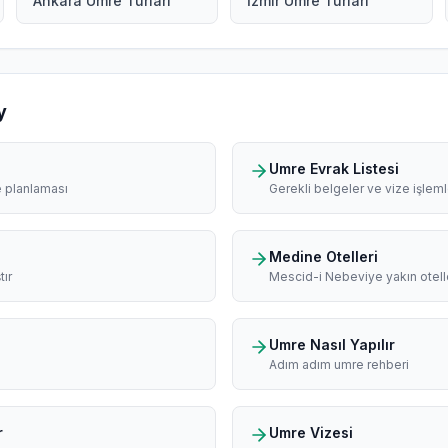
Ankara Umre Turları
İzmir Umre Turları
y
Umre Evrak Listesi
e planlaması
Gerekli belgeler ve vize işleml
Medine Otelleri
tır
Mescid-i Nebeviye yakın otell
Umre Nasıl Yapılır
Adım adım umre rehberi
r
Umre Vizesi