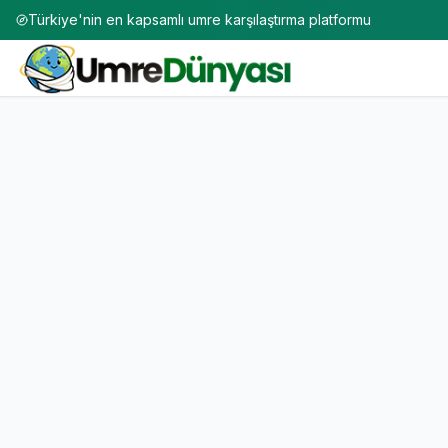
Türkiye'nin en kapsamlı umre karşılaştırma platformu