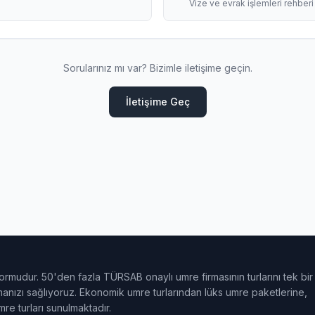
Vize ve evrak işlemleri rehberi
Sorularınız mı var? Bizimle iletişime geçin.
İletişime Geç
ormudur. 50'den fazla TÜRSAB onaylı umre firmasının turlarını tek bir
ulmanızı sağlıyoruz. Ekonomik umre turlarından lüks umre paketlerine,
e turları sunulmaktadır.