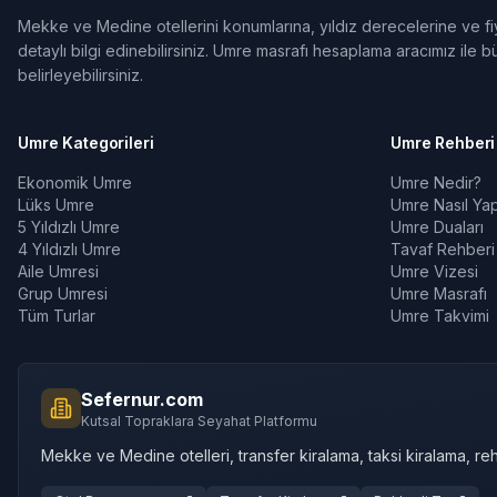
Mekke ve Medine otellerini konumlarına, yıldız derecelerine ve fiya
detaylı bilgi edinebilirsiniz. Umre masrafı hesaplama aracımız ile bü
belirleyebilirsiniz.
Umre Kategorileri
Umre Rehberi
Ekonomik Umre
Umre Nedir?
Lüks Umre
Umre Nasıl Yapı
5 Yıldızlı Umre
Umre Duaları
4 Yıldızlı Umre
Tavaf Rehberi
Aile Umresi
Umre Vizesi
Grup Umresi
Umre Masrafı
Tüm Turlar
Umre Takvimi
Sefernur.com
Kutsal Topraklara Seyahat Platformu
Mekke ve Medine otelleri, transfer kiralama, taksi kiralama, reh