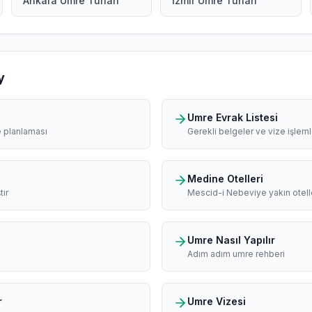
Ankara Umre Turları
İzmir Umre Turları
y
Umre Evrak Listesi
e planlaması
Gerekli belgeler ve vize işleml
Medine Otelleri
tır
Mescid-i Nebeviye yakın otell
Umre Nasıl Yapılır
Adım adım umre rehberi
r
Umre Vizesi