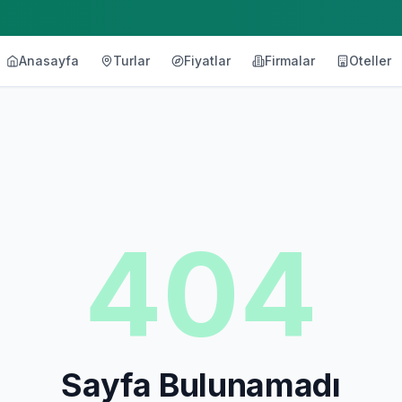
Anasayfa
Turlar
Fiyatlar
Firmalar
Oteller
404
Sayfa Bulunamadı