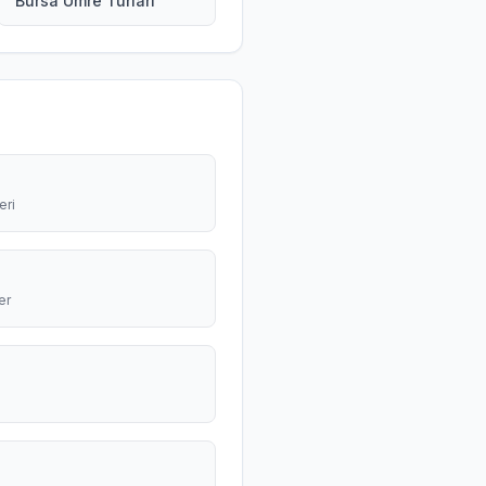
Bursa Umre Turları
eri
er