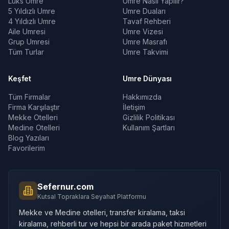
Lüks Umre
Umre Nasıl Yapılır?
5 Yıldızlı Umre
Umre Duaları
4 Yıldızlı Umre
Tavaf Rehberi
Aile Umresi
Umre Vizesi
Grup Umresi
Umre Masrafı
Tüm Turlar
Umre Takvimi
Keşfet
Umre Dünyası
Tüm Firmalar
Hakkımızda
Firma Karşılaştır
İletişim
Mekke Otelleri
Gizlilik Politikası
Medine Otelleri
Kullanım Şartları
Blog Yazıları
Favorilerim
Sefernur.com
Kutsal Topraklara Seyahat Platformu
Mekke ve Medine otelleri, transfer kiralama, taksi
kiralama, rehberli tur ve hepsi bir arada paket hizmetleri