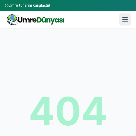
Umre turlarını karşılaştır!
404