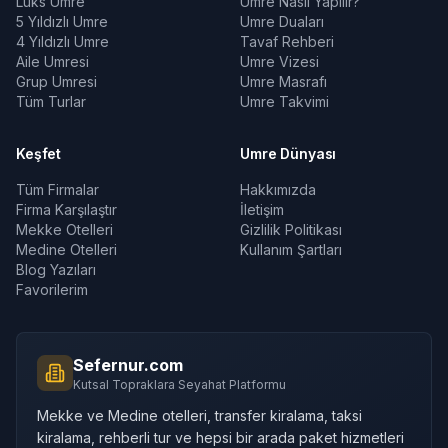
Lüks Umre
Umre Nasıl Yapılır?
5 Yıldızlı Umre
Umre Duaları
4 Yıldızlı Umre
Tavaf Rehberi
Aile Umresi
Umre Vizesi
Grup Umresi
Umre Masrafı
Tüm Turlar
Umre Takvimi
Keşfet
Umre Dünyası
Tüm Firmalar
Hakkımızda
Firma Karşılaştır
İletişim
Mekke Otelleri
Gizlilik Politikası
Medine Otelleri
Kullanım Şartları
Blog Yazıları
Favorilerim
Sefernur.com
Kutsal Topraklara Seyahat Platformu
Mekke ve Medine otelleri, transfer kiralama, taksi
kiralama, rehberli tur ve hepsi bir arada paket hizmetleri