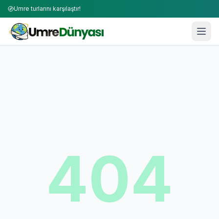
Umre turlarını karşılaştır!
404