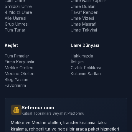
Lüks Umre
Umre Nasıl Yapılır?
5 Yıldızlı Umre
Umre Duaları
4 Yıldızlı Umre
Tavaf Rehberi
Aile Umresi
Umre Vizesi
Grup Umresi
Umre Masrafı
Tüm Turlar
Umre Takvimi
Keşfet
Umre Dünyası
Tüm Firmalar
Hakkımızda
Firma Karşılaştır
İletişim
Mekke Otelleri
Gizlilik Politikası
Medine Otelleri
Kullanım Şartları
Blog Yazıları
Favorilerim
Sefernur.com
Kutsal Topraklara Seyahat Platformu
Mekke ve Medine otelleri, transfer kiralama, taksi
kiralama, rehberli tur ve hepsi bir arada paket hizmetleri