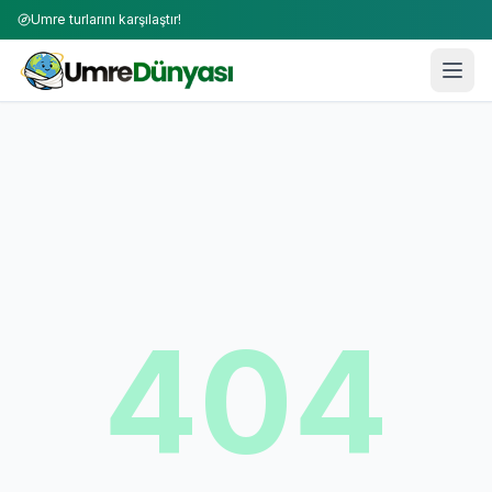
Umre turlarını karşılaştır!
404