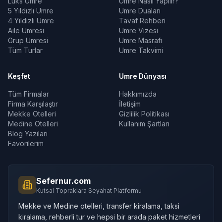
Lüks Umre
Umre Nasıl Yapılır?
5 Yıldızlı Umre
Umre Duaları
4 Yıldızlı Umre
Tavaf Rehberi
Aile Umresi
Umre Vizesi
Grup Umresi
Umre Masrafı
Tüm Turlar
Umre Takvimi
Keşfet
Umre Dünyası
Tüm Firmalar
Hakkımızda
Firma Karşılaştır
İletişim
Mekke Otelleri
Gizlilik Politikası
Medine Otelleri
Kullanım Şartları
Blog Yazıları
Favorilerim
Sefernur.com
Kutsal Topraklara Seyahat Platformu
Mekke ve Medine otelleri, transfer kiralama, taksi
kiralama, rehberli tur ve hepsi bir arada paket hizmetleri