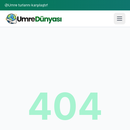
Umre turlarını karşılaştır!
404