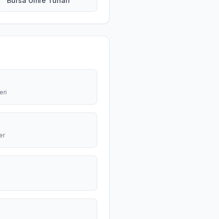
Bursa Umre Turları
eri
er