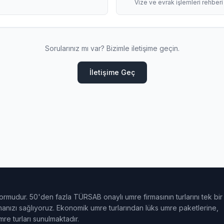
Vize ve evrak işlemleri rehberi
Sorularınız mı var? Bizimle iletişime geçin.
İletişime Geç
ormudur. 50'den fazla TÜRSAB onaylı umre firmasının turlarını tek bir
ulmanızı sağlıyoruz. Ekonomik umre turlarından lüks umre paketlerine,
e turları sunulmaktadır.