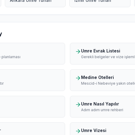
Ankara Umre Turları
İzmir Umre Turları
y
Umre Evrak Listesi
e planlaması
Gerekli belgeler ve vize işleml
Medine Otelleri
tır
Mescid-i Nebeviye yakın otell
Umre Nasıl Yapılır
Adım adım umre rehberi
r
Umre Vizesi