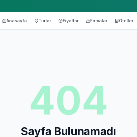
Anasayfa
Turlar
Fiyatlar
Firmalar
Oteller
404
Sayfa Bulunamadı