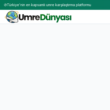
Türkiye'nin en kapsamlı umre karşılaştırma platformu