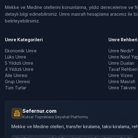
Mekke ve Medine otellerini konumlarına, yıldız derecelerine ve fiya
detaylı bilgi edinebilirsiniz. Umre masrafı hesaplama aracımız ile bü
belirleyebilirsiniz.
Umre Kategorileri
Umre Rehberi
Ekonomik Umre
Umre Nedir?
Lüks Umre
Umre Nasıl Yapı
5 Yıldızlı Umre
Umre Duaları
4 Yıldızlı Umre
Tavaf Rehberi
Aile Umresi
Umre Vizesi
Grup Umresi
Umre Masrafı
Tüm Turlar
Umre Takvimi
Sefernur.com
Kutsal Topraklara Seyahat Platformu
Mekke ve Medine otelleri, transfer kiralama, taksi kiralama, reh