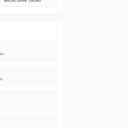
Bursa Umre Turları
eri
er