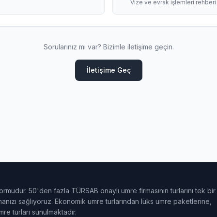
Vize ve evrak işlemleri rehberi
Sorularınız mı var? Bizimle iletişime geçin.
İletişime Geç
ormudur. 50'den fazla TÜRSAB onaylı umre firmasının turlarını tek bir
ulmanızı sağlıyoruz. Ekonomik umre turlarından lüks umre paketlerine,
e turları sunulmaktadır.