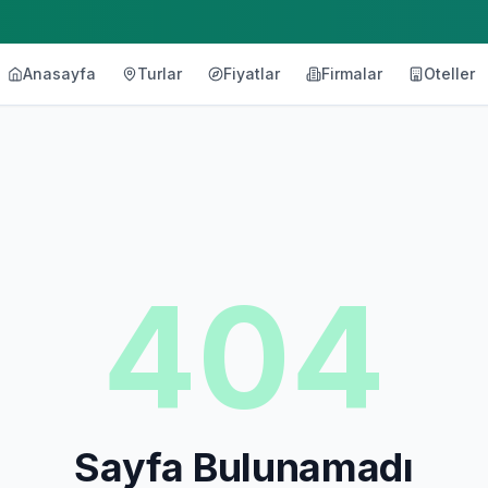
Anasayfa
Turlar
Fiyatlar
Firmalar
Oteller
404
Sayfa Bulunamadı