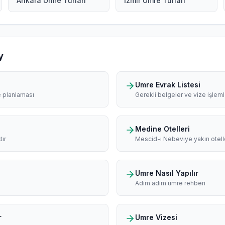
Ankara Umre Turları
İzmir Umre Turları
y
Umre Evrak Listesi
e planlaması
Gerekli belgeler ve vize işleml
Medine Otelleri
tır
Mescid-i Nebeviye yakın otell
Umre Nasıl Yapılır
Adım adım umre rehberi
r
Umre Vizesi