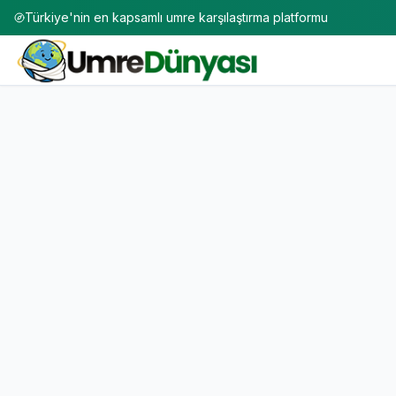
Türkiye'nin en kapsamlı umre karşılaştırma platformu