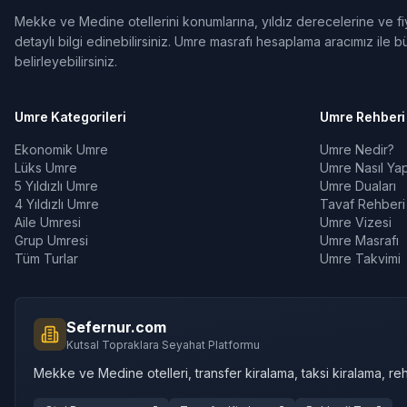
Mekke ve Medine otellerini konumlarına, yıldız derecelerine ve fiya
detaylı bilgi edinebilirsiniz. Umre masrafı hesaplama aracımız ile bü
belirleyebilirsiniz.
Umre Kategorileri
Umre Rehberi
Ekonomik Umre
Umre Nedir?
Lüks Umre
Umre Nasıl Yapı
5 Yıldızlı Umre
Umre Duaları
4 Yıldızlı Umre
Tavaf Rehberi
Aile Umresi
Umre Vizesi
Grup Umresi
Umre Masrafı
Tüm Turlar
Umre Takvimi
Sefernur.com
Kutsal Topraklara Seyahat Platformu
Mekke ve Medine otelleri, transfer kiralama, taksi kiralama, reh