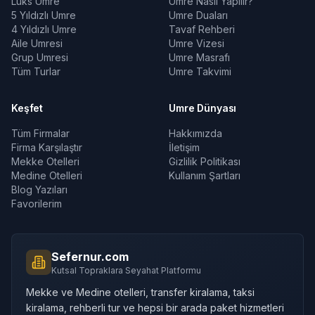
Lüks Umre
Umre Nasıl Yapılır?
5 Yıldızlı Umre
Umre Duaları
4 Yıldızlı Umre
Tavaf Rehberi
Aile Umresi
Umre Vizesi
Grup Umresi
Umre Masrafı
Tüm Turlar
Umre Takvimi
Keşfet
Umre Dünyası
Tüm Firmalar
Hakkımızda
Firma Karşılaştır
İletişim
Mekke Otelleri
Gizlilik Politikası
Medine Otelleri
Kullanım Şartları
Blog Yazıları
Favorilerim
Sefernur.com
Kutsal Topraklara Seyahat Platformu
Mekke ve Medine otelleri, transfer kiralama, taksi
kiralama, rehberli tur ve hepsi bir arada paket hizmetleri