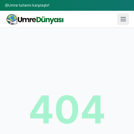
Umre turlarını karşılaştır!
404