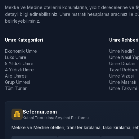
Mekke ve Medine otellerini konumlarına, yıldız derecelerine ve fiya
detaylı bilgi edinebilirsiniz. Umre masrafı hesaplama aracımız ile bü
belirleyebilirsiniz.
Umre Kategorileri
Umre Rehberi
Ekonomik Umre
Umre Nedir?
Lüks Umre
Umre Nasıl Yapı
5 Yıldızlı Umre
Umre Duaları
4 Yıldızlı Umre
Tavaf Rehberi
Aile Umresi
Umre Vizesi
Grup Umresi
Umre Masrafı
Tüm Turlar
Umre Takvimi
Sefernur.com
Kutsal Topraklara Seyahat Platformu
Mekke ve Medine otelleri, transfer kiralama, taksi kiralama, reh