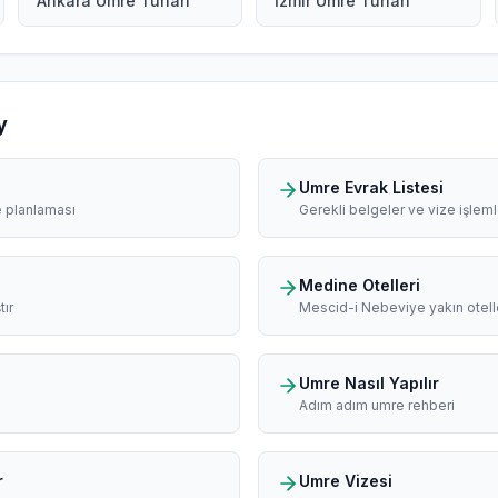
Ankara Umre Turları
İzmir Umre Turları
y
Umre Evrak Listesi
e planlaması
Gerekli belgeler ve vize işleml
Medine Otelleri
tır
Mescid-i Nebeviye yakın otell
Umre Nasıl Yapılır
Adım adım umre rehberi
r
Umre Vizesi