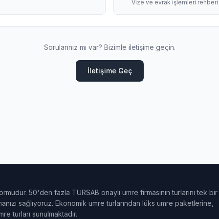
Vize ve evrak işlemleri rehberi
Sorularınız mı var? Bizimle iletişime geçin.
İletişime Geç
ormudur. 50'den fazla TÜRSAB onaylı umre firmasının turlarını tek bir
ulmanızı sağlıyoruz. Ekonomik umre turlarından lüks umre paketlerine,
e turları sunulmaktadır.