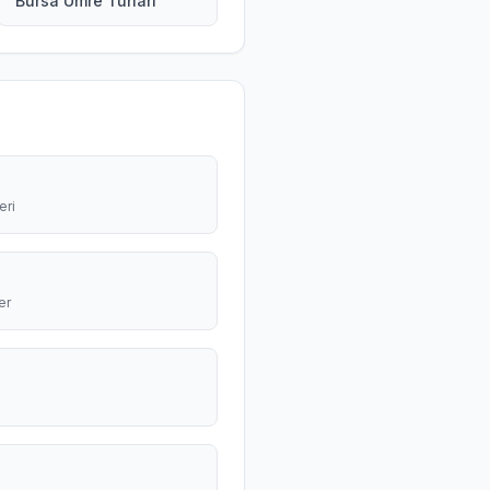
Bursa Umre Turları
eri
er