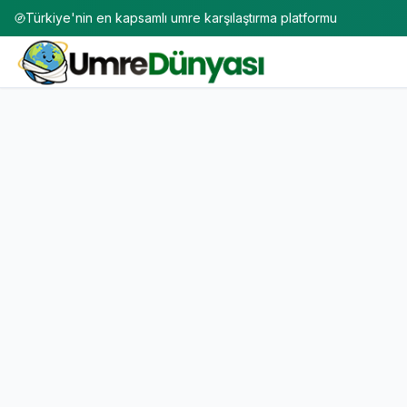
Türkiye'nin en kapsamlı umre karşılaştırma platformu