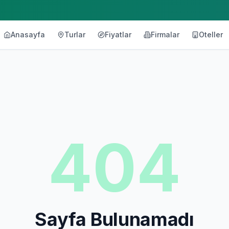
Anasayfa
Turlar
Fiyatlar
Firmalar
Oteller
404
Sayfa Bulunamadı