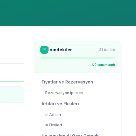
İçindekiler
31
bölüm
%
0
tamamlandı
Fiyatlar ve Rezervasyon
Rezervasyon İpuçları
Artıları ve Eksileri
✅ Artıları
❌ Eksileri
Holiday Inn Al Qasr Detaylı