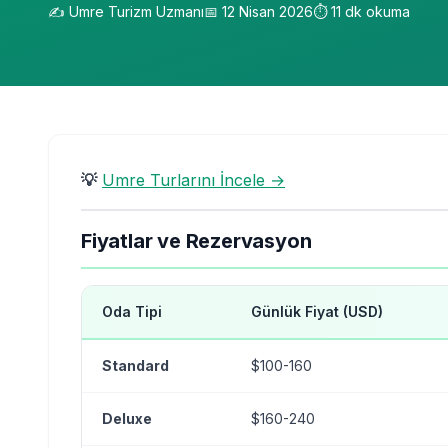
✍️
Umre Turizm Uzmanı
📅
12 Nisan 2026
⏱️
11
dk okuma
💡
Umre Turlarını İncele →
Fiyatlar ve Rezervasyon
Oda Tipi
Günlük Fiyat (USD)
Standard
$100-160
Deluxe
$160-240