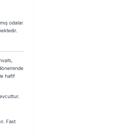
nmış odalar
ektedir.
valtı,
 döneminde
e hafif
evcuttur.
r. Fast