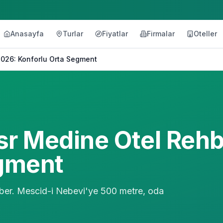
Anasayfa
Turlar
Fiyatlar
Firmalar
Oteller
2026: Konforlu Orta Segment
asr Medine Otel Rehb
egment
hber. Mescid-i Nebevi'ye 500 metre, oda