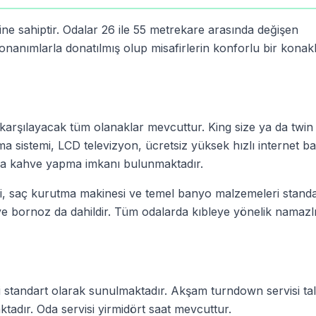
ne sahiptir. Odalar 26 ile 55 metrekare arasında değişen
nanımlarla donatılmış olup misafirlerin konforlu bir kona
ı karşılayacak tüm olanaklar mevcuttur. King size ya da twin
 sistemi, LCD televizyon, ücretsiz yüksek hızlı internet bağ
eya kahve yapma imkanı bulunmaktadır.
i, saç kurutma makinesi ve temel banyo malzemeleri standa
 bornoz da dahildir. Tüm odalarda kıbleye yönelik namazl
 standart olarak sunulmaktadır. Akşam turndown servisi ta
tadır. Oda servisi yirmidört saat mevcuttur.