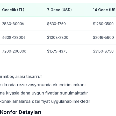
Gecelik (TL)
7 Gece (USD)
14 Gece (US
2880-8000₺
$630-1750
$1260-3500
4608-12800₺
$1008-2800
$2016-5600
7200-20000₺
$1575-4375
$3150-8750
irmibeş arası tasarruf
azla oda rezervasyonunda ek indirim imkanı
ona kıyasla daha uygun fiyatlar sunulmaktadır
konaklamalarda özel fiyat uygulanabilmektedir
 Konfor Detayları