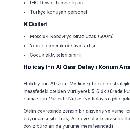
IHG Rewards avantajları
Türkçe konuşan personel
❌ Eksileri
Mescid-i Nebevi'ye biraz uzak (500m)
Yoğun dönemlerde fiyat artışı
Çocuk aktiviteleri sınırlı
Holiday Inn Al Qasr Detaylı Konum Anal
Holiday Inn Al Qasr, Medine şehrinin en stratej
mesafedeki otelden yürüyerek 5-6 dk sürede kuts
namaz için Mescid-i Nebevi'ye kolayca gidip gelebi
Otelin çevresinde zengin bir alışveriş ve yeme-i
boyunca çeşitli Türk, Arap ve uluslararası mutfak
döviz büroları da yürüme mesafesindedir.