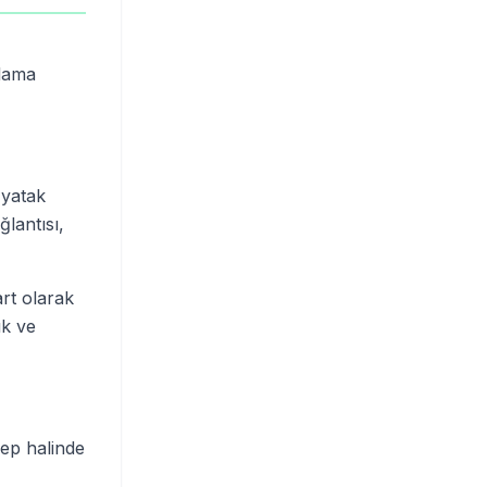
klama
 yatak
lantısı,
rt olarak
ık ve
lep halinde