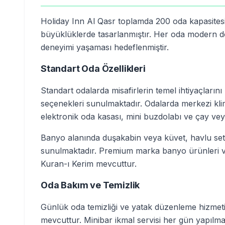
Holiday Inn Al Qasr toplamda 200 oda kapasitesi
büyüklüklerde tasarlanmıştır. Her oda modern do
deneyimi yaşaması hedeflenmiştir.
Standart Oda Özellikleri
Standart odalarda misafirlerin temel ihtiyaçların
seçenekleri sunulmaktadır. Odalarda merkezi klima
elektronik oda kasası, mini buzdolabı ve çay v
Banyo alanında duşakabin veya küvet, havlu set
sunulmaktadır. Premium marka banyo ürünleri ve
Kuran-ı Kerim mevcuttur.
Oda Bakım ve Temizlik
Günlük oda temizliği ve yatak düzenleme hizmeti
mevcuttur. Minibar ikmal servisi her gün yapılmak