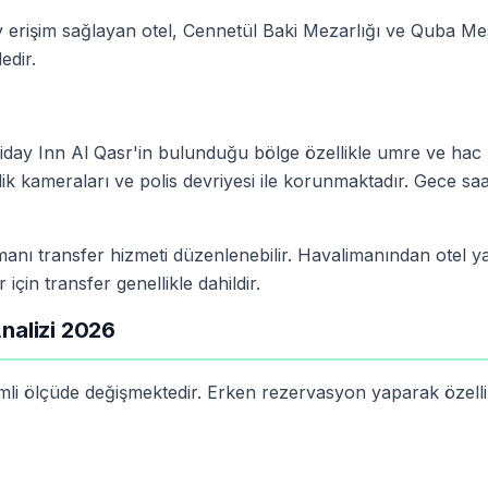
ay erişim sağlayan otel, Cennetül Baki Mezarlığı ve Quba Mes
edir.
liday Inn Al Qasr'in bulunduğu bölge özellikle umre ve hac
lik kameraları ve polis devriyesi ile korunmaktadır. Gece saa
anı transfer hizmeti düzenlenebilir. Havalimanından otel y
için transfer genellikle dahildir.
Analizi 2026
mli ölçüde değişmektedir. Erken rezervasyon yaparak özell