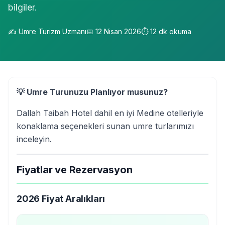
bilgiler.
✍️
Umre Turizm Uzmanı
📅
12 Nisan 2026
⏱️
12
dk okuma
💡 Umre Turunuzu Planlıyor musunuz?
Dallah Taibah Hotel dahil en iyi Medine otelleriyle
konaklama seçenekleri sunan umre turlarımızı
inceleyin.
Fiyatlar ve Rezervasyon
2026 Fiyat Aralıkları