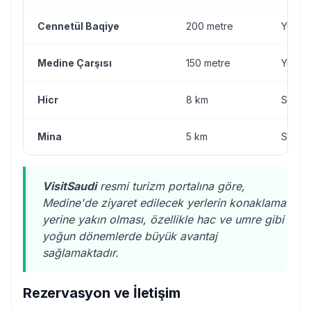
Cennetül Baqiye
200 metre
Yürüm
Medine Çarşısı
150 metre
Yürüm
Hicr
8 km
Servis
Mina
5 km
Servis
VisitSaudi
resmi turizm portalına göre,
Medine'de ziyaret edilecek yerlerin konaklama
yerine yakın olması, özellikle hac ve umre gibi
yoğun dönemlerde büyük avantaj
sağlamaktadır.
Rezervasyon ve İletişim