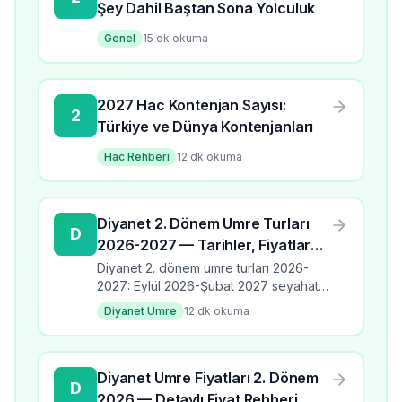
Şey Dahil Baştan Sona Yolculuk
Genel
15
dk okuma
2027 Hac Kontenjan Sayısı:
2
Türkiye ve Dünya Kontenjanları
Hac Rehberi
12
dk okuma
Diyanet 2. Dönem Umre Turları
D
2026-2027 — Tarihler, Fiyatlar
ve Programlar
Diyanet 2. dönem umre turları 2026-
2027: Eylül 2026-Şubat 2027 seyahat
takvimi, üç program türü, fiyat aralıkları,
Diyanet Umre
12
dk okuma
banka kodları ve kayıt detayları.
Diyanet Umre Fiyatları 2. Dönem
D
2026 — Detaylı Fiyat Rehberi