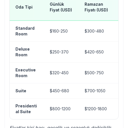
H
Günlük
Ramazan
Oda Tipi
D
Fiyat (USD)
Fiyatı (USD)
(U
Standard
$160-250
$300-480
$
Room
Deluxe
$250-370
$420-650
$
Room
Executive
$320-450
$500-750
$1
Room
Suite
$450-680
$700-1050
$
Presidenti
$
$800-1200
$1200-1800
al Suite
3
Fiyatlar kişi başı, gecelik ve sezonluk değişiklik