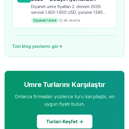
Diyanet umre fiyatları 2. dönem 2026:
servisli 1.450-1.650 USD, yürüme 1.585-
1.810 USD, yakın mesafe 2.075-2.625
Diyanet Umre
12
dk okuma
USD. Çocuk ücretleri ve ödeme
seçenekleri.
Tüm blog yazılarını gör
Umre Turlarını Karşılaştır
Onlarca firmadan yüzlerce turu karşılaştır, en
uygun fiyatı bulun.
Turları Keşfet →