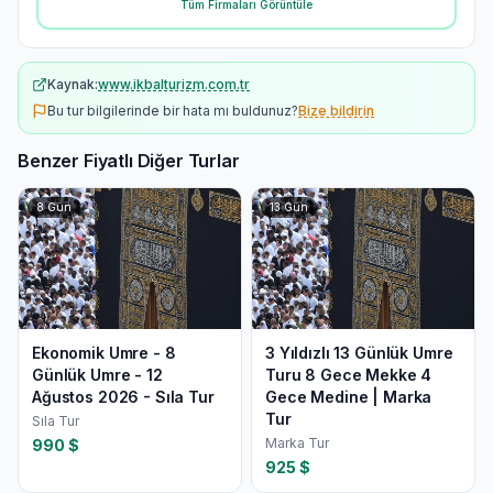
Tüm Firmaları Görüntüle
Kaynak:
www.ikbalturizm.com.tr
Bu tur bilgilerinde bir hata mı buldunuz?
Bize bildirin
Benzer Fiyatlı Diğer Turlar
8
Gün
13
Gün
Ekonomik Umre - 8
3 Yıldızlı 13 Günlük Umre
Günlük Umre - 12
Turu 8 Gece Mekke 4
Ağustos 2026 - Sıla Tur
Gece Medine | Marka
Tur
Sıla Tur
Marka Tur
990
$
925
$