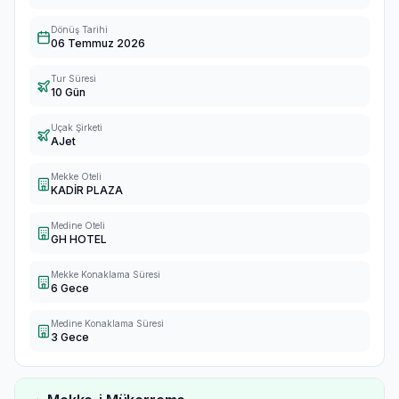
Dönüş Tarihi
06 Temmuz 2026
Tur Süresi
10 Gün
Uçak Şirketi
AJet
Mekke Oteli
KADİR PLAZA
Medine Oteli
GH HOTEL
Mekke Konaklama Süresi
6 Gece
Medine Konaklama Süresi
3 Gece