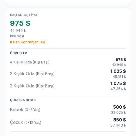
BAŞLANGIÇ FIYATI
975
$
42.949
₺
kişi başı
Kalan Kontenjan:
48
ÜCRETLER
975
$
4 Kişilik Oda (Kişi Başı)
42.949
₺
1.025
$
3 Kişilik Oda (Kişi Başı)
45.151
₺
1.075
$
2 Kişilik Oda (Kişi Başı)
47.354
₺
ÇOCUK & BEBEK
500
$
Bebek
(0-2 Yaş)
22.025
₺
850
$
Çocuk
(2-12 Yaş)
37.443
₺