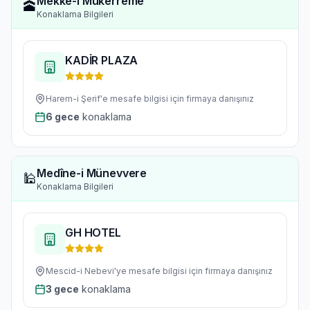
Mekke-i Mükerreme
🕋
Konaklama Bilgileri
KADİR PLAZA
Harem-i Şerif'e
mesafe bilgisi için firmaya danışınız
6
gece
konaklama
Medîne-i Münevvere
🕌
Konaklama Bilgileri
GH HOTEL
Mescid-i Nebevi'ye
mesafe bilgisi için firmaya danışınız
3
gece
konaklama