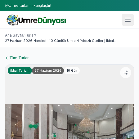
Umre turlarını karşılaştır!
Umre Turları 2026-2027 | 50+ Firma Karşılaştırması
27 Haziran 2026 Hareketli 10 Günlük Umre 4 Yıldızlı Oteller | 
Ana Sayfa
Turlar
/
/
27 Haziran 2026 Hareketli 10 Günlük Umre 4 Yıldızlı Oteller | İkbal...
Tüm Turlar
İkbal Turizm
27 Haziran 2026
10
Gün