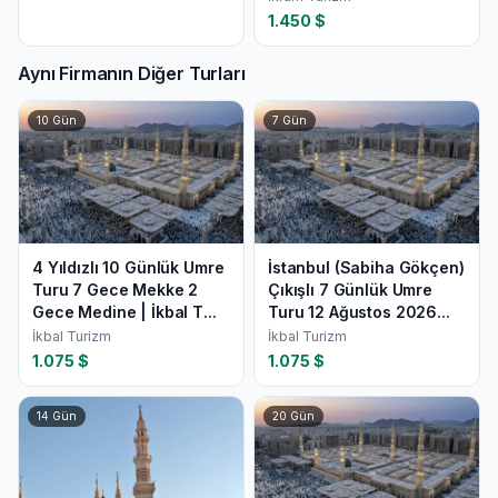
1.450
$
Aynı Firmanın Diğer Turları
10
Gün
7
Gün
4 Yıldızlı 10 Günlük Umre
İstanbul (Sabiha Gökçen)
Turu 7 Gece Mekke 2
Çıkışlı 7 Günlük Umre
Gece Medine | İkbal T...
Turu 12 Ağustos 2026...
İkbal Turizm
İkbal Turizm
1.075
$
1.075
$
14
Gün
20
Gün