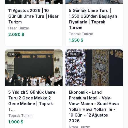
11 Ağustos 2026 | 10
5 Günlük Umre Turu |
Günlük Umre Turu | Hisar
1.550 USD'den Başlayan
Turizm
Fiyatlarla | Toprak
Turizm
Hisar Turizm
Toprak Turizm
2.080
$
1.550
$
5
Gün
19
Gün
5 Yıldızlı 5 Günlük Umre
Ekonomik - Land
Turu 2 Gece Mekke 2
Premium Hotel - Valy-
Gece Medine | Toprak
View-Maien - Suud Hava
T...
Yolları Hava Yolları ile -
19 Gün - 12 Ağustos
Toprak Turizm
2026
1.900
$
İkram Turizm