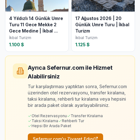
4 Yıldızlı 14 Günlük Umre
17 Ağustos 2026 | 20
Turu 11 Gece Mekke 2
Günlük Umre Turu | İkbal
Gece Medine | İkbal ...
Turizm
İkbal Turizm
İkbal Turizm
1.100
$
1.125
$
Ayrıca Sefernur.com ile Hizmet
Alabilirsiniz
Tur karşılaştırması yaptıktan sonra, Sefernur.com
üzerinden otel rezervasyonu, transfer kiralama,
taksi kiralama, rehberli tur kiralama veya hepsini
bir arada paket olarak ayarlayabilirsiniz.
Otel Rezervasyonu
Transfer Kiralama
Taksi Kiralama
Rehberli Tur
Hepsi Bir Arada Paket
Sefernur.com'u Ziyaret Edin