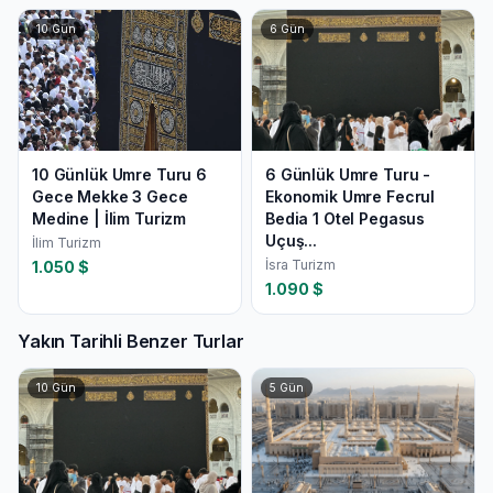
10
Gün
6
Gün
10 Günlük Umre Turu 6
6 Günlük Umre Turu -
Gece Mekke 3 Gece
Ekonomik Umre Fecrul
Medine | İlim Turizm
Bedia 1 Otel Pegasus
Uçuş...
İlim Turizm
İsra Turizm
1.050
$
1.090
$
Yakın Tarihli Benzer Turlar
10
Gün
5
Gün