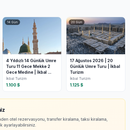
14
Gün
20
Gün
4 Yıldızlı 14 Günlük Umre
17 Ağustos 2026 | 20
Turu 11 Gece Mekke 2
Günlük Umre Turu | İkbal
Gece Medine | İkbal ...
Turizm
İkbal Turizm
İkbal Turizm
1.100
$
1.125
$
iz
nden otel rezervasyonu, transfer kiralama, taksi kiralama,
 ayarlayabilirsiniz.