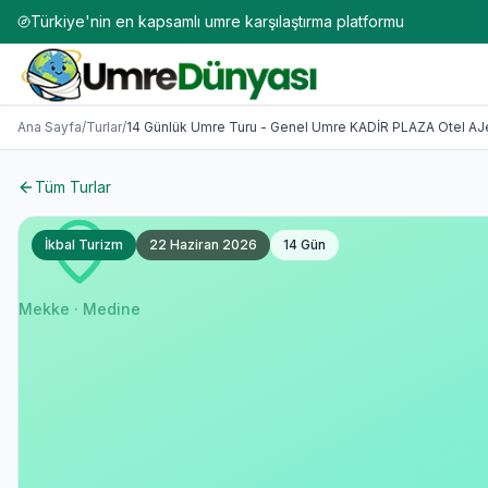
Türkiye'nin en kapsamlı umre karşılaştırma platformu
Umre Turları 2026-2027 | 50+ Firma Karşılaştırması
14 Günlük Umre Turu - Genel Umre KADİR PLAZA Otel AJet 
Ana Sayfa
/
Turlar
/
14 Günlük Umre Turu - Genel Umre KADİR PLAZA Otel AJet 
Tüm Turlar
İkbal Turizm
22 Haziran 2026
14
Gün
Mekke · Medine