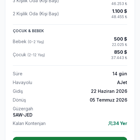
3 Kişilik Oda (Kişi Başı)
46.253
₺
1.100
$
2 Kişilik Oda (Kişi Başı)
48.455
₺
ÇOCUK & BEBEK
500
$
Bebek
(0-2 Yaş)
22.025
₺
850
$
Çocuk
(2-12 Yaş)
37.443
₺
Süre
14
gün
Havayolu
AJet
Gidiş
22 Haziran 2026
Dönüş
05 Temmuz 2026
Güzergah
SAW-JED
Kalan Kontenjan
34 Yer