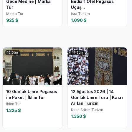
Gece Medine | Marka
Bedia 1 Otel Pegasus
Tur
Uçuş...
Marka Tur
İsra Turizm
925
$
1.090
$
10
Gün
14
Gün
10 Günlük Umre Pegasus
12 Ağustos 2026 | 14
ile Paket | İklim Tur
Günlük Umre Turu | Kasrı
Arifan Turizm
İklim Tur
Kasrı Arifan Turizm
1.225
$
1.350
$