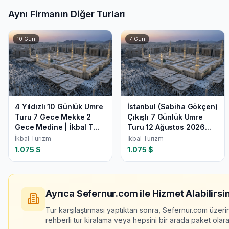
Aynı Firmanın Diğer Turları
10
Gün
7
Gün
4 Yıldızlı 10 Günlük Umre
İstanbul (Sabiha Gökçen)
Turu 7 Gece Mekke 2
Çıkışlı 7 Günlük Umre
Gece Medine | İkbal T...
Turu 12 Ağustos 2026...
İkbal Turizm
İkbal Turizm
1.075
$
1.075
$
Ayrıca Sefernur.com ile Hizmet Alabilirsin
Tur karşılaştırması yaptıktan sonra, Sefernur.com üzeri
rehberli tur kiralama veya hepsini bir arada paket olarak