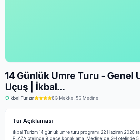
14 Günlük Umre Turu - Genel
Uçuş | İkbal...
İkbal Turizm
8
G Mekke,
5
G Medine
Tur Açıklaması
İkbal Turizm 14 günlük umre turu programı. 22 Haziran 2026 ta
PLAZA otelinde 8 gece konaklama, Medine'de GH otelinde 5 g