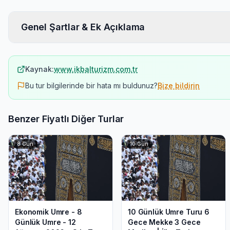
Genel Şartlar & Ek Açıklama
Kaynak:
www.ikbalturizm.com.tr
Bu tur bilgilerinde bir hata mı buldunuz?
Bize bildirin
Benzer Fiyatlı Diğer Turlar
8
Gün
10
Gün
Ekonomik Umre - 8
10 Günlük Umre Turu 6
Günlük Umre - 12
Gece Mekke 3 Gece