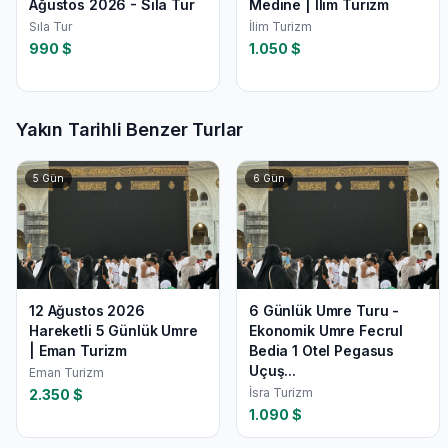
Ağustos 2026 - Sıla Tur
Medine | İlim Turizm
Sıla Tur
İlim Turizm
990
$
1.050
$
Yakın Tarihli Benzer Turlar
5
Gün
6
Gün
12 Ağustos 2026
6 Günlük Umre Turu -
Hareketli 5 Günlük Umre
Ekonomik Umre Fecrul
| Eman Turizm
Bedia 1 Otel Pegasus
Uçuş...
Eman Turizm
İsra Turizm
2.350
$
1.090
$