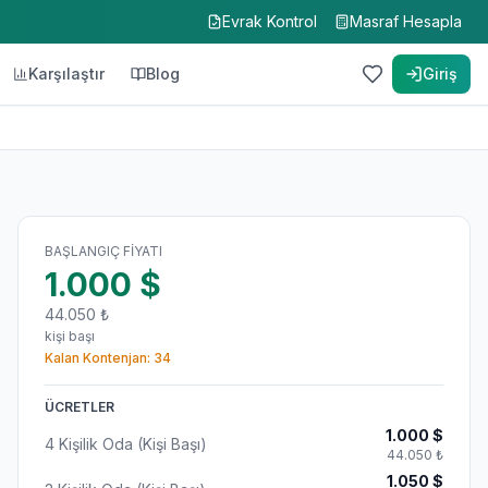
Evrak Kontrol
Masraf Hesapla
Karşılaştır
Blog
Giriş
BAŞLANGIÇ FIYATI
1.000
$
44.050
₺
kişi başı
Kalan Kontenjan:
34
ÜCRETLER
1.000
$
4 Kişilik Oda (Kişi Başı)
44.050
₺
1.050
$