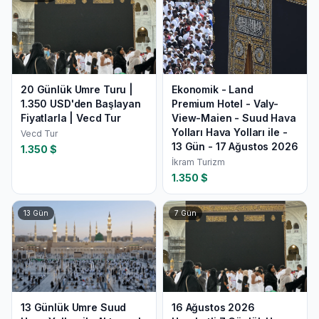
20 Günlük Umre Turu |
Ekonomik - Land
1.350 USD'den Başlayan
Premium Hotel - Valy-
Fiyatlarla | Vecd Tur
View-Maien - Suud Hava
Yolları Hava Yolları ile -
Vecd Tur
13 Gün - 17 Ağustos 2026
1.350
$
İkram Turizm
1.350
$
13
Gün
7
Gün
13 Günlük Umre Suud
16 Ağustos 2026