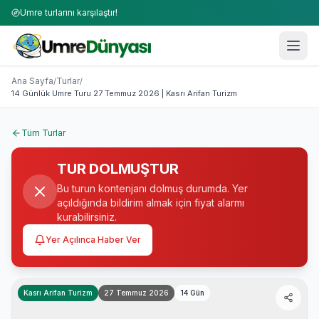
Umre turlarını karşılaştır!
Umre Turları 2026-2027 | 50+ Firma Karşılaştırması
14 Günlük Umre Turu 27 Temmuz 2026 | Kasrı Arifan Turi
Ana Sayfa
Turlar
/
/
14 Günlük Umre Turu 27 Temmuz 2026 | Kasrı Arifan Turizm
Tüm Turlar
TUR DOLMUŞTUR
Bu turun kontenjanı dolmuş durumda. Yer
açıldığında bildirim almak için fiyat alarmı
kurabilirsiniz.
Yer Açılınca Haber Ver
Kasrı Arifan Turizm
27 Temmuz 2026
14
Gün