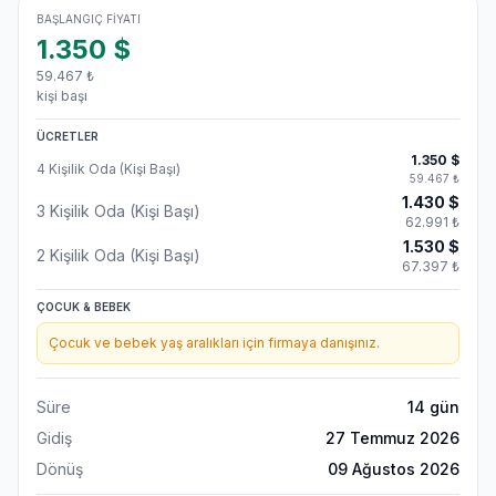
BAŞLANGIÇ FIYATI
1.350
$
59.467
₺
kişi başı
ÜCRETLER
1.350
$
4 Kişilik Oda (Kişi Başı)
59.467
₺
1.430
$
3 Kişilik Oda (Kişi Başı)
62.991
₺
1.530
$
2 Kişilik Oda (Kişi Başı)
67.397
₺
ÇOCUK & BEBEK
Çocuk ve bebek yaş aralıkları için firmaya danışınız.
Süre
14
gün
Gidiş
27 Temmuz 2026
Dönüş
09 Ağustos 2026