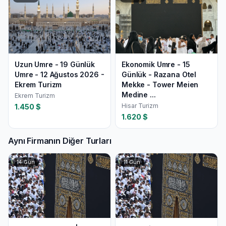
Uzun Umre - 19 Günlük
Ekonomik Umre - 15
Umre - 12 Ağustos 2026 -
Günlük - Razana Otel
Ekrem Turizm
Mekke - Tower Meien
Medine ...
Ekrem Turizm
Hisar Turizm
1.450
$
1.620
$
Aynı Firmanın Diğer Turları
14
Gün
11
Gün