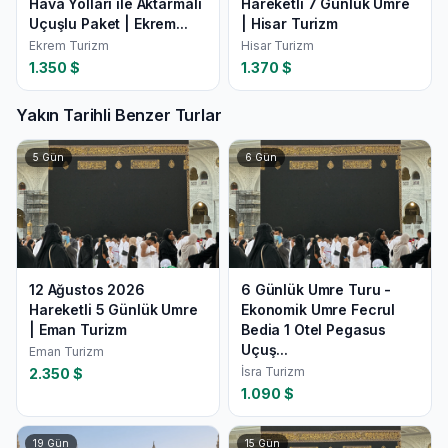
Hava Yolları ile Aktarmalı
Hareketli 7 Günlük Umre
Uçuşlu Paket | Ekrem...
| Hisar Turizm
Ekrem Turizm
Hisar Turizm
1.350
$
1.370
$
Yakın Tarihli Benzer Turlar
5
Gün
6
Gün
12 Ağustos 2026
6 Günlük Umre Turu -
Hareketli 5 Günlük Umre
Ekonomik Umre Fecrul
| Eman Turizm
Bedia 1 Otel Pegasus
Uçuş...
Eman Turizm
İsra Turizm
2.350
$
1.090
$
19
Gün
15
Gün