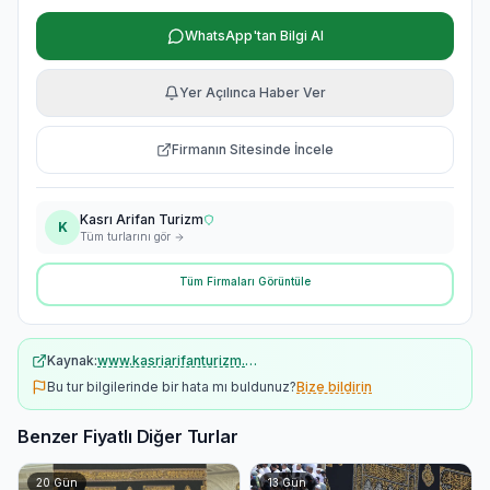
WhatsApp'tan Bilgi Al
Yer Açılınca Haber Ver
Firmanın Sitesinde İncele
Kasrı Arifan Turizm
K
Tüm turlarını gör
Tüm Firmaları Görüntüle
Kaynak:
www.kasriarifanturizm.com
Bu tur bilgilerinde bir hata mı buldunuz?
Bize bildirin
Benzer Fiyatlı Diğer Turlar
20
Gün
13
Gün