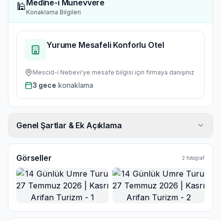
Medîne-i Münevvere
🕌
Konaklama Bilgileri
Yurume Mesafeli Konforlu Otel
Mescid-i Nebevi'ye
mesafe bilgisi için firmaya danışınız
3
gece
konaklama
Genel Şartlar & Ek Açıklama
Görseller
2
fotoğraf
Ana Görsel