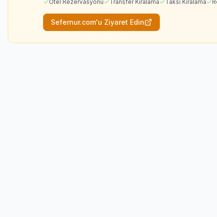
Otel Rezervasyonu
Transfer Kiralama
Taksi Kiralama
R
Sefernur.com'u Ziyaret Edin