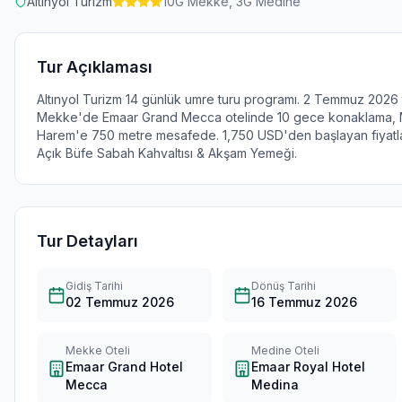
Altınyol Turizm
10
G Mekke,
3
G Medine
Tur Açıklaması
Altınyol Turizm 14 günlük umre turu programı. 2 Temmuz 2026 tar
Mekke'de Emaar Grand Mecca otelinde 10 gece konaklama, 
Harem'e 750 metre mesafede. 1,750 USD'den başlayan fiyatlarl
Açık Büfe Sabah Kahvaltısı & Akşam Yemeği.
Tur Detayları
Gidiş Tarihi
Dönüş Tarihi
02 Temmuz 2026
16 Temmuz 2026
Mekke Oteli
Medine Oteli
Emaar Grand Hotel
Emaar Royal Hotel
Mecca
Medina