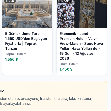
5
Gün
19
Gün
5 Günlük Umre Turu |
Ekonomik - Land
1.550 USD'den Başlayan
Premium Hotel - Valy-
Fiyatlarla | Toprak
View-Maien - Suud Hava
Turizm
Yolları Hava Yolları ile -
19 Gün - 12 Ağustos
Toprak Turizm
2026
1.550
$
İkram Turizm
1.450
$
iz
nden otel rezervasyonu, transfer kiralama, taksi kiralama,
 ayarlayabilirsiniz.