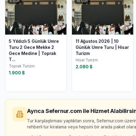
5
Gün
10
Gün
5 Yıldızlı 5 Günlük Umre
11 Ağustos 2026 | 10
Turu 2 Gece Mekke 2
Günlük Umre Turu | Hisar
Gece Medine | Toprak
Turizm
T...
Hisar Turizm
Toprak Turizm
2.080
$
1.900
$
Ayrıca Sefernur.com ile Hizmet Alabilirsin
Tur karşılaştırması yaptıktan sonra, Sefernur.com üzeri
rehberli tur kiralama veya hepsini bir arada paket olarak