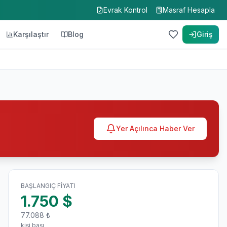
Evrak Kontrol
Masraf Hesapla
Karşılaştır
Blog
Giriş
Yer Açılınca Haber Ver
BAŞLANGIÇ FIYATI
1.750
$
77.088
₺
kişi başı