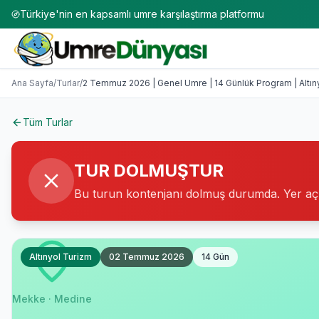
Türkiye'nin en kapsamlı umre karşılaştırma platformu
Umre Turları 2026-2027 | 50+ Firma Karşılaştırması
2 Temmuz 2026 | Genel Umre | 14 Günlük Program | Altıny
Ana Sayfa
/
Turlar
/
2 Temmuz 2026 | Genel Umre | 14 Günlük Program | Altın
Tüm Turlar
TUR DOLMUŞTUR
Bu turun kontenjanı dolmuş durumda. Yer açıldı
Altınyol Turizm
02 Temmuz 2026
14
Gün
Mekke · Medine