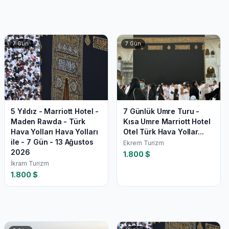
7
Gün
7
Gün
5 Yıldız - Marriott Hotel -
7 Günlük Umre Turu -
Maden Rawda - Türk
Kısa Umre Marriott Hotel
Hava Yolları Hava Yolları
Otel Türk Hava Yollar...
ile - 7 Gün - 13 Ağustos
Ekrem Turizm
2026
1.800
$
İkram Turizm
1.800
$