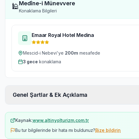
Medîne-i Münevvere
🕌
Konaklama Bilgileri
Emaar Royal Hotel Medina
Mescid-i Nebevi'ye
200
m
mesafede
3
gece
konaklama
Genel Şartlar & Ek Açıklama
Kaynak:
www.altinyolturizm.com.tr
Bu tur bilgilerinde bir hata mı buldunuz?
Bize bildirin