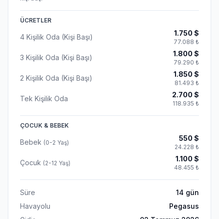
ÜCRETLER
1.750
$
4 Kişilik Oda (Kişi Başı)
77.088
₺
1.800
$
3 Kişilik Oda (Kişi Başı)
79.290
₺
1.850
$
2 Kişilik Oda (Kişi Başı)
81.493
₺
2.700
$
Tek Kişilik Oda
118.935
₺
ÇOCUK & BEBEK
550
$
Bebek
(0-2 Yaş)
24.228
₺
1.100
$
Çocuk
(2-12 Yaş)
48.455
₺
Süre
14
gün
Havayolu
Pegasus