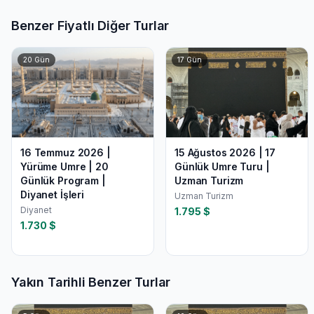
Benzer Fiyatlı Diğer Turlar
20
Gün
17
Gün
16 Temmuz 2026 |
15 Ağustos 2026 | 17
Yürüme Umre | 20
Günlük Umre Turu |
Günlük Program |
Uzman Turizm
Diyanet İşleri
Uzman Turizm
Diyanet
1.795
$
1.730
$
Yakın Tarihli Benzer Turlar