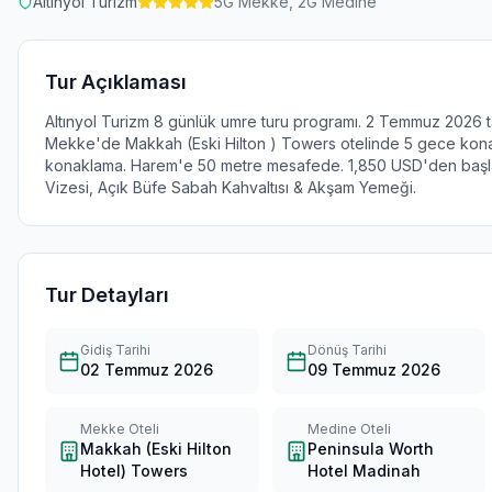
Altınyol Turizm
5
G Mekke,
2
G Medine
Tur Açıklaması
Altınyol Turizm 8 günlük umre turu programı. 2 Temmuz 2026 tari
Mekke'de Makkah (Eski Hilton ) Towers otelinde 5 gece kon
konaklama. Harem'e 50 metre mesafede. 1,850 USD'den başlaya
Vizesi, Açık Büfe Sabah Kahvaltısı & Akşam Yemeği.
Tur Detayları
Gidiş Tarihi
Dönüş Tarihi
02 Temmuz 2026
09 Temmuz 2026
Mekke Oteli
Medine Oteli
Makkah (Eski Hilton
Peninsula Worth
Hotel) Towers
Hotel Madinah