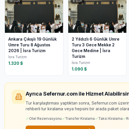
19
Gün
6
Gün
Ankara Çıkışlı 19 Günlük
2 Yıldızlı 6 Günlük Umre
Umre Turu 8 Ağustos
Turu 3 Gece Mekke 2
2026 | İsra Turizm
Gece Medine | İsra
Turizm
İsra Turizm
İsra Turizm
1.320
$
1.090
$
Ayrıca Sefernur.com ile Hizmet Alabilirsin
Tur karşılaştırması yaptıktan sonra, Sefernur.com üzeri
rehberli tur kiralama veya hepsini bir arada paket olarak
Otel Rezervasyonu
Transfer Kiralama
Taksi Kiralama
R