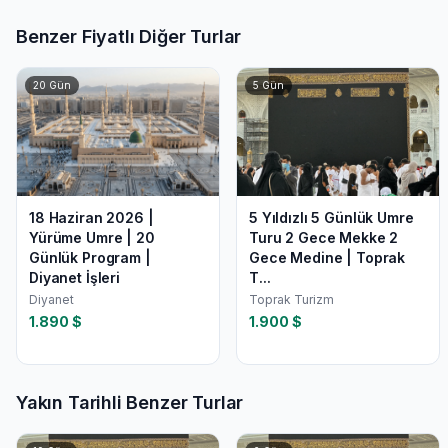
Benzer Fiyatlı Diğer Turlar
20
Gün
5
Gün
18 Haziran 2026 |
5 Yıldızlı 5 Günlük Umre
Yürüme Umre | 20
Turu 2 Gece Mekke 2
Günlük Program |
Gece Medine | Toprak
Diyanet İşleri
T...
Diyanet
Toprak Turizm
1.890
$
1.900
$
Yakın Tarihli Benzer Turlar