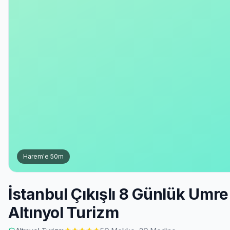
Harem'e
50
m
İstanbul Çıkışlı 8 Günlük Um
Altınyol Turizm