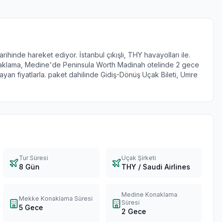
hinde hareket ediyor. İstanbul çıkışlı, THY havayolları ile.
aklama, Medine'de Peninsula Worth Madinah otelinde 2 gece
n fiyatlarla. paket dahilinde Gidiş-Dönüş Uçak Bileti, Umre
Tur Süresi
Uçak Şirketi
8 Gün
THY / Saudi Airlines
Medine Konaklama
Mekke Konaklama Süresi
Süresi
5 Gece
2 Gece