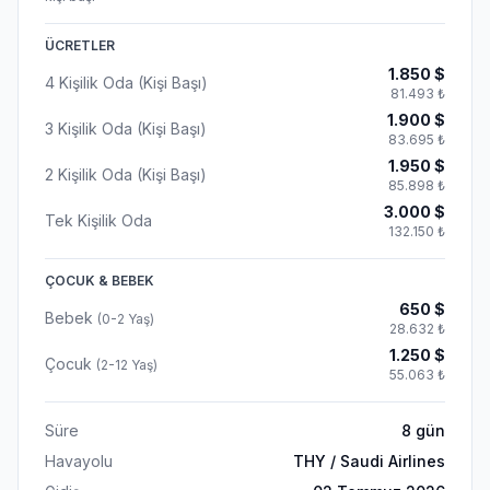
ÜCRETLER
1.850
$
4 Kişilik Oda (Kişi Başı)
81.493
₺
1.900
$
3 Kişilik Oda (Kişi Başı)
83.695
₺
1.950
$
2 Kişilik Oda (Kişi Başı)
85.898
₺
3.000
$
Tek Kişilik Oda
132.150
₺
ÇOCUK & BEBEK
650
$
Bebek
(0-2 Yaş)
28.632
₺
1.250
$
Çocuk
(2-12 Yaş)
55.063
₺
Süre
8
gün
Havayolu
THY / Saudi Airlines