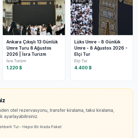
13
Gün
8
Gün
Ankara Çıkışlı 13 Günlük
Lüks Umre - 8 Günlük
Umre Turu 8 Ağustos
Umre - 8 Ağustos 2026 -
2026 | İsra Turizm
Elçi Tur
İsra Turizm
Elçi Tur
1.220
$
4.400
$
iz
nden otel rezervasyonu, transfer kiralama, taksi kiralama,
 ayarlayabilirsiniz.
ehberli Tur
Hepsi Bir Arada Paket