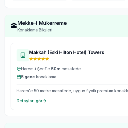
Mekke-i Mükerreme
🕋
Konaklama Bilgileri
Makkah (Eski Hilton Hotel) Towers
Harem-i Şerif'e
50
m
mesafede
5
gece
konaklama
Harem'e 50 metre mesafede, uygun fiyatlı premium konakl
Detayları gör