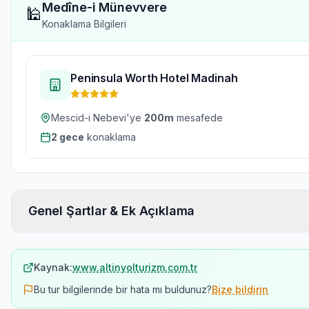
Medîne-i Münevvere
🕌
Konaklama Bilgileri
Peninsula Worth Hotel Madinah
Mescid-i Nebevi'ye
200
m
mesafede
2
gece
konaklama
Genel Şartlar & Ek Açıklama
Kaynak:
www.altinyolturizm.com.tr
Bu tur bilgilerinde bir hata mı buldunuz?
Bize bildirin