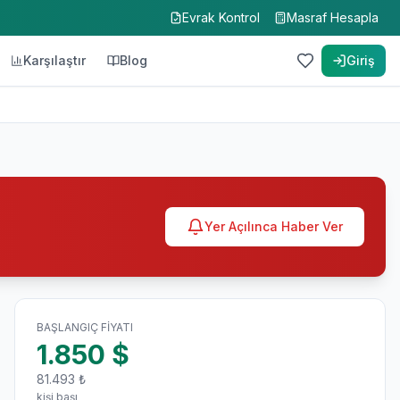
Evrak Kontrol
Masraf Hesapla
Karşılaştır
Blog
Giriş
Yer Açılınca Haber Ver
BAŞLANGIÇ FIYATI
1.850
$
81.493
₺
kişi başı