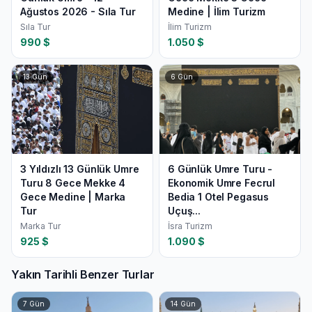
Ağustos 2026 - Sıla Tur
Medine | İlim Turizm
Sıla Tur
İlim Turizm
990
$
1.050
$
13
Gün
6
Gün
3 Yıldızlı 13 Günlük Umre
6 Günlük Umre Turu -
Turu 8 Gece Mekke 4
Ekonomik Umre Fecrul
Gece Medine | Marka
Bedia 1 Otel Pegasus
Tur
Uçuş...
Marka Tur
İsra Turizm
925
$
1.090
$
Yakın Tarihli Benzer Turlar
7
Gün
14
Gün