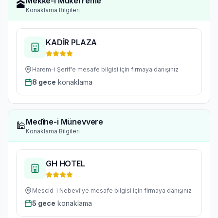
Mekke-i Mükerreme
🕋
Konaklama Bilgileri
KADİR PLAZA
Harem-i Şerif'e
mesafe bilgisi için firmaya danışınız
8
gece
konaklama
Medîne-i Münevvere
🕌
Konaklama Bilgileri
GH HOTEL
Mescid-i Nebevi'ye
mesafe bilgisi için firmaya danışınız
5
gece
konaklama