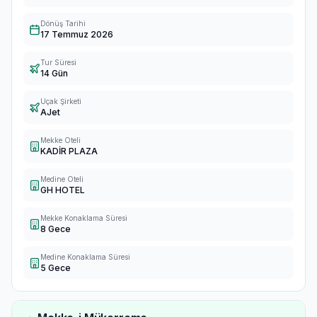
Dönüş Tarihi
17 Temmuz 2026
Tur Süresi
14 Gün
Uçak Şirketi
AJet
Mekke Oteli
KADİR PLAZA
Medine Oteli
GH HOTEL
Mekke Konaklama Süresi
8 Gece
Medine Konaklama Süresi
5 Gece