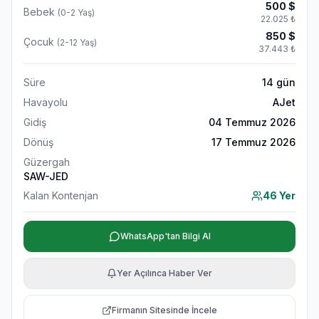
500
$
Bebek
(0-2 Yaş)
22.025
₺
850
$
Çocuk
(2-12 Yaş)
37.443
₺
Süre
14
gün
Havayolu
AJet
Gidiş
04 Temmuz 2026
Dönüş
17 Temmuz 2026
Güzergah
SAW-JED
Kalan Kontenjan
46 Yer
WhatsApp'tan Bilgi Al
Yer Açılınca Haber Ver
Firmanın Sitesinde İncele