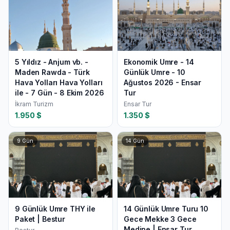
5 Yıldız - Anjum vb. -
Ekonomik Umre - 14
Maden Rawda - Türk
Günlük Umre - 10
Hava Yolları Hava Yolları
Ağustos 2026 - Ensar
ile - 7 Gün - 8 Ekim 2026
Tur
İkram Turizm
Ensar Tur
1.950
$
1.350
$
9
Gün
14
Gün
9 Günlük Umre THY ile
14 Günlük Umre Turu 10
Paket | Bestur
Gece Mekke 3 Gece
Medine | Ensar Tur