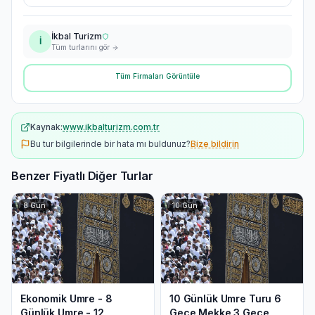
İkbal Turizm
İ
Tüm turlarını gör
Tüm Firmaları Görüntüle
Kaynak:
www.ikbalturizm.com.tr
Bu tur bilgilerinde bir hata mı buldunuz?
Bize bildirin
Benzer Fiyatlı Diğer Turlar
8
Gün
10
Gün
Ekonomik Umre - 8
10 Günlük Umre Turu 6
Günlük Umre - 12
Gece Mekke 3 Gece