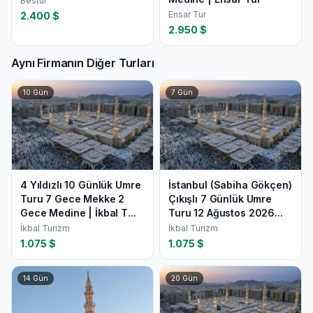
Bestur
Ensar Tur
2.400
$
2.950
$
Aynı Firmanın Diğer Turları
10
Gün
7
Gün
4 Yıldızlı 10 Günlük Umre
İstanbul (Sabiha Gökçen)
Turu 7 Gece Mekke 2
Çıkışlı 7 Günlük Umre
Gece Medine | İkbal T...
Turu 12 Ağustos 2026...
İkbal Turizm
İkbal Turizm
1.075
$
1.075
$
14
Gün
20
Gün