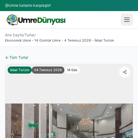
Umre turlarını karşılaştır!
Umre Turları 2026-2027 | 50+ Firma Karşılaştırması
Ekonomik Umre - 14 Günlük Umre - 4 Temmuz 2026 - İkba
Ana Sayfa
Turlar
/
/
Ekonomik Umre - 14 Günlük Umre - 4 Temmuz 2026 - İkbal Turizm
Tüm Turlar
İkbal Turizm
04 Temmuz 2026
14
Gün